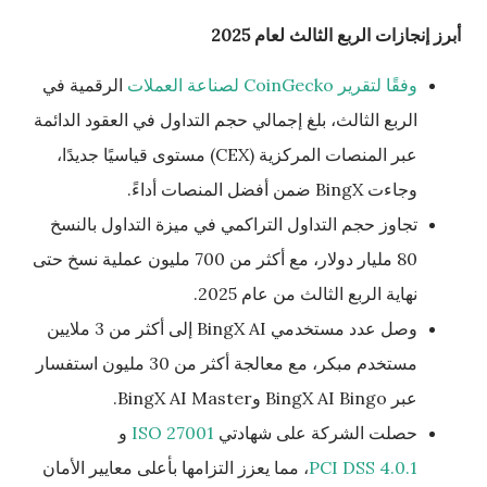
أبرز إنجازات الربع الثالث لعام 2025
وفقًا لتقرير CoinGecko لصناعة العملات
الرقمية في
الربع الثالث، بلغ إجمالي حجم التداول في العقود الدائمة
عبر المنصات المركزية (CEX) مستوى قياسيًا جديدًا،
وجاءت BingX ضمن أفضل المنصات أداءً.
تجاوز حجم التداول التراكمي في ميزة التداول بالنسخ
80 مليار دولار، مع أكثر من 700 مليون عملية نسخ حتى
نهاية الربع الثالث من عام 2025.
وصل عدد مستخدمي BingX AI إلى أكثر من 3 ملايين
مستخدم مبكر، مع معالجة أكثر من 30 مليون استفسار
عبر BingX AI Bingo وBingX AI Master.
حصلت الشركة على شهادتي
ISO 27001
و
PCI DSS 4.0.1
، مما يعزز التزامها بأعلى معايير الأمان