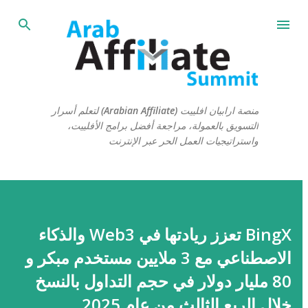
التخطي إلى المحتوى الرئيسي
منصة ارابيان افلييت (Arabian Affiliate) لتعلم أسرار
التسويق بالعمولة، مراجعة أفضل برامج الأفلييت،
واستراتيجيات العمل الحر عبر الإنترنت
BingX تعزز ريادتها في Web3 والذكاء
الاصطناعي مع 3 ملايين مستخدم مبكر و
80 مليار دولار في حجم التداول بالنسخ
خلال الربع الثالث من عام 2025