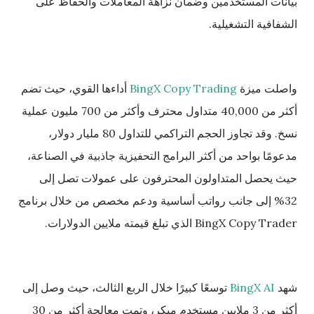
بيانات المستخدمين وضمان نزاهة المعاملات والحفاظ على
الشفافية التشغيلية.
واصلت ميزة
BingX Copy Trading
أداءها القوي، حيث تضم
أكثر من 40,000 متداول محترف وأكثر من 700 مليون عملية
نسخ. وقد تجاوز الحجم التراكمي للتداول 80 مليار دولار،
مدعومًا بواحد من أكثر البرامج التحفيزية جاذبية في الصناعة،
حيث يحصل المتداولون المحترفون على عمولات تصل إلى
32% إلى جانب رواتب أساسية ودعم مخصص من خلال برنامج
BingX Copy Trader الذي تبلغ قيمته ملايين الدولارات.
شهد
BingX AI
توسعًا كبيرًا خلال الربع الثالث، حيث وصل إلى
أكثر من 3 ملايين مستخدم مبكر، وتمت معالجة أكثر من 30