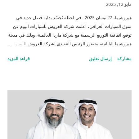
مايو 12, 2025
هيروشيما، 22 نيسان 2025– في لحظة تُجسّد بداية فصل جديد في
سوق السيارات العراقي، اعلنت شركة العروش للسيارات اليوم عن
توقيع اتفاقية التوزيع الرسمية مع شركة مازدا العالمية، وذلك في مدينة
هيروشيما اليابانية، بحضور الرئيس التنفيذي لشركة العروش للسيارات
الدكتور صباح عبد اللطيف السالم والسيد منابو أوسوغا، المدير العام
مشاركة
إرسال تعليق
قراءة المزيد
للمبيعات والتسويق العالمي لشركة مازدا. وبموجب هذه الشراكة،
أصبحت شركة العروش للسيارات الموزّع الحصري لسيارات مازدا في
العراق، لتقدّم للسوق العراقي سيارات مصنّعة في اليابان، تُعرف
بدقّتها الهندسية وأدائها العالي وتصميمها الأنيق الذي يجمع بين الحداثة
والاعتمادية، والمصمّمة خصيصاً لتناسب أجواء واحتياجات الشرق
الأوسط. تبدأ المرحلة الأولى بإطلاق مركزين متكاملين يشملان مبيعات
وخدمات ما بعد البيع وقطع الغيار في بغداد والسليمانية، كخطوة أولى
ضمن خطة توسّع طموحة تهدف إلى تقديم تجربة مازدا المتكاملة في
مختلف أنحاء العراق، وتشمل لاحقاً افتتاح مركزين إضافيين في أربيل