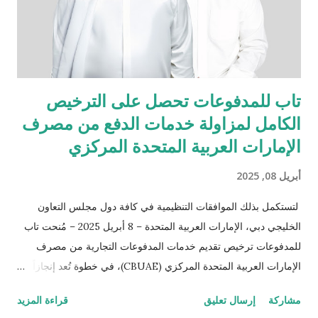
والبصرة. ولا تقتصر مهمتنا على تقديم السيارات الجديدة فحسب، بل
تشمل أيضاً خدمة مالكي سيارات مازدا الحاليين في مختلف أنحاء
العر...
تاب للمدفوعات تحصل على الترخيص
الكامل لمزاولة خدمات الدفع من مصرف
الإمارات العربية المتحدة المركزي
أبريل 08, 2025
لتستكمل بذلك الموافقات التنظيمية في كافة دول مجلس التعاون
الخليجي دبي، الإمارات العربية المتحدة – 8 أبريل 2025 – مُنحت تاب
للمدفوعات ترخيص تقديم خدمات المدفوعات التجارية من مصرف
الإمارات العربية المتحدة المركزي (CBUAE)، في خطوة تُعد إنجازاً
بارزاً يعزز من حضور الشركة في السوق الإماراتية. وبذلك، تستكمل
مشاركة
إرسال تعليق
قراءة المزيد
تاب للمدفوعات جميع الموافقات التنظيمية والتراخيص المطلوبة في