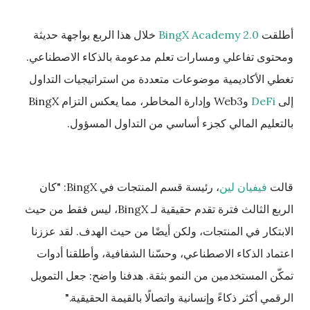
أطلقت
BingX Academy 2.0
خلال هذا الربع بواجهة حديثة
ومحتوى تفاعلي ومسارات تعلم مدعومة بالذكاء الاصطناعي.
تغطي الأكاديمية موضوعات متعددة من استراتيجيات التداول
إلى
DeFi
وWeb3 وإدارة المخاطر، مما يعكس التزام BingX
بالتعليم المالي كجزء أساسي من التداول المسؤول.
قالت
فيفيان لين
، رئيسة قسم المنتجات في BingX: "كان
الربع الثالث فترة تقدم حقيقية لـ BingX، ليس فقط من حيث
الابتكار في المنتجات، ولكن أيضًا من حيث الهدف. لقد عززنا
اعتماد الذكاء الاصطناعي، وحسّنا الشفافية، وأطلقنا أدوات
تمكّن المستخدمين من النمو بثقة. هدفنا واضح: جعل التمويل
الرقمي أكثر ذكاءً وإنسانية واتصالًا بالقيمة الحقيقية."