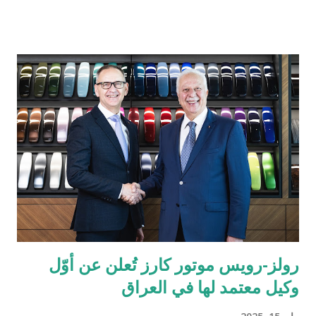
دول مجلس التعاون الخليجي. تُعد الإمارات العربية المتحدة السوق
الأكبر إقليمياً في مجال التقنية المالية والمدفوعات، إذ تحتضن 184
شركة متخصصة في هذا القطاع الحيوي. ومع استكمال التراخيص في
كلٍّ من السعودية، الكويت، قطر، البحرين، عُمان، والإمارات، تواصل
تاب للمدفوعات ترسيخ مكانتها كأحد أكثر مزوّدي خدمات الدفع ترخيصاً
والتزاماً بالامتثال التنظيمي ضمن الشركات العاملة في دول الخليج. كما
يؤكّد هذا الإنجاز دور تاب للمدفوعات في توحيد وتبسيط عمليات الدفع
الرقمي على مستوى منطقة الشرق الأوسط وشمال إفريقيا، انسجاماً
مع رؤيتها الهادفة إلى تطوير منظومة المدفوعات في المنطقة. يشهد
قطاع المدفوعات الرقمية في دولة الإمارات نمواً متسارعاً، إذ من ...
رولز-رويس موتور كارز تُعلن عن أوّل
وكيل معتمد لها في العراق