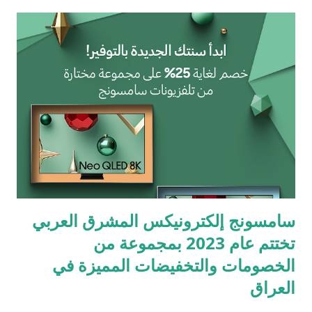
تجارية للمركبات الكهربائية الذكية الفاخرة دائمًا بمقترح العلامة
التجارية المتمثل في "حرية الاستكشاف" منذ إنشائها. واستناداً إلى
فهمها المستمر لاحتياجات المستخدمين، قدمت "VOYAH" منتجات
مبتكرة تلبي توقعات المستخدمين من خلال تجربة شاملة لمنتجات
العلامة التجارية، حيث أطلقت الشركة ثلاث فئات بشكل متتالٍ وهى
"FREE" و" DREAM " و" PASSION"، لتوفر بذلك ثلاث فئات من
المركبات والتى تشمل سيارات الدفع الرباعي SUVs وسيارات الركاب
متعددة الأغراض MPVs والسيارات العادية. وبالإ...
سامسونج إلكترونيكس المشرق العربي
تختتم عام 2023 بمجموعة من
الخصومات والتخفيضات المميزة في
العراق