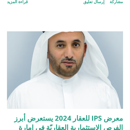
مشاركة
إرسال تعليق
قراءة المزيد
وتسلط الضوء على تفانيها في إحداث ثورة في مجال العناية بالجروح
وتعزيز التعاون مع مقدمي الرعاية الصحية والمؤسسات في جميع أنحاء
المنطقة. سيكون إنشاء مقر إقليمي مركزا مهما للابتكار والتوزيع
والإنتاج المحلي. كجزء من التركيز الاستراتيجي لشركة DEBx
Medical على الشرق الأوسط ، أقامت شراكة استراتيجية مع
Sarabelel Medical ، الشركة الإقليمية الرائدة في مجال توزيع
المنتجات الطبية. ستلعب سرابيل دورا رئيسيا في ضمان إمكانية
الوصول والتأثير على نطاق أوسع في جميع أنحاء المنطقة في توزيع
DEBRICHEM ، الحل الثوري للعناية بالجروح من DEBx Medical.
DEBRICHEM هو منتج طبي يزيل العدوى والأغشية الحيوية في
الجروح التي يصعب شفاؤها خلال 60 ثانية من استخدامه لمرة واحدة.
وقد حصل المنتج على شهادة...
معرض IPS للعقار 2024 يستعرض أبرز
الفرص الاستثمارية العقاريّة في إمارة