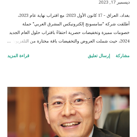
ديسمبر 17, 2023
بغداد، العراق - 17 كانون الأول 2023: مع اقتراب نهاية عام 2023،
أطلقت شركة "سامسونج إلكترونيكس المشرق العربي" حملة
خصومات مميزة وتخفيضات حصرية احتفاءً باقتراب حلول العام الجديد
2024، حيث شملت العروض والتخفيضات باقة مختارة من التلفزيونات
والأجهزة المنزلية من علامة "سامسونج". وتأتي حملة تخفيضات نهاية
مشاركة
إرسال تعليق
قراءة المزيد
العام انطلاقًا من حرص سامسونج المستمر بتقديم أفضل العروض
والخدمات لعملائها، حيث تسعى سامسونج على الدوام إلى إظهار
التقدير لعملائها على مستوى العالم لدعمهم لها وثقتهم بها عبر عقود من
الابتكار. إذ توفر لعملائها فرصة فريدة لامتلاك أجهزتها الرائدة والمفضلة
من خلال طرح عروض وخصومات استثنائية وبأسعار مميزة. وفي سياق
متصل، قال السيد سانجمين كيم، المدير العام لشركة سامسونج
إلكترونيكس المشرق العربي في العراق: "نطلق اليوم حملةً مميزةً من
الهدايا والخصومات احتفالاً مع عملائنا في السوق العراقي بنهاية عام
2023، حيث تأتي هذه الحملة كجزء من رؤيتنا في جعل حياة الناس
أفضل وأسهل من خلال طرح عروض مميزة تتيح لجميع المستهلكين