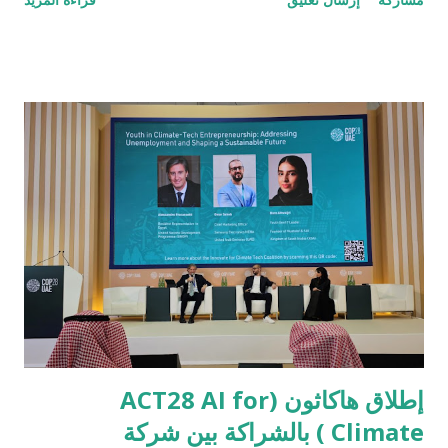
بالمركز الأول في المسابقات الوطنية في بلدانهم. منذ إطلاقها في
المنطقة عام 2017، أصبحت مسابقة هواوي لتقنية المعلومات
والاتصالات المبادرة الأكبر والأكثر تأثيراً في مجال تدريب طلاب
الجامعات قيد التخرج على أحدث التقنيات بهدف صقل مهاراتهم ورفع
مستوى علومهم وخبراتهم بالتماشي مع التسارع الحاصل في مجال دمج
التكنولوجيا في الحياة العامة ومختلف القطاعات والصناعات. وتعتبر
المسابقة برنامجاً رائداً لتطوير مواهب تقنية المعلومات والاتصالات،
ودفع عجلة تطوير القدرات التنافسية الوطنية لدول المنطقة من خلال
إعداد الموارد البشرية المتخصصة وقادة المستقبل التقنيين الذين
سيسهمون بفاعلية في مسيرة التنمية الاقتصادية والاجتماعية لبلدانهم
من خلال الاستفادة القصوى من التكن...
إطلاق هاكاثون (ACT28 AI for
Climate ) بالشراكة بين شركة