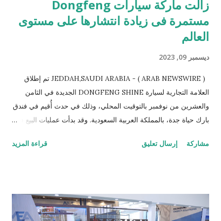
زالت ماركة سيارات Dongfeng
مستمرة فى زيادة انتشارها على مستوى
العالم
ديسمبر 09, 2023
JEDDAH,SAUDI ARABIA - ( ARAB NEWSWIRE ) تم إطلاق
العلامة التجارية لسيارة DONGFENG SHINE الجديدة في الثامن
والعشرين من نوفمبر بالتوقيت المحلي، وذلك في حدث أُقيم في فندق
بارك حياة جدة، بالمملكة العربية السعودية. وقد بدأت عمليات البيع في
جميع صالات العرض التابعة لشركة DONGFENG في المملكة
مشاركة
إرسال تعليق
قراءة المزيد
العربية السعودية،لتفتح بذلك فصلاً جديدًا لدخول سيارات
DONGFENG بأسواق الشرق الأوسط. إطلاق الجيل الجديد من
DONGFENG SHINE في فندق بارك حياة جدة، بالمملكة العربية
السعودية. وفي مساء الحدث، اجتمع زهانج جيان، مدير قسم التسويق
الخارجي لمنطقة الشرق الأوسط لسيارات DONGFEN، مع ألبرت
فينتر، المدير العام لوكالة DONGFENG للسيارات، وأكثر من 20