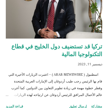
الطموحة نحو المستقبل. وقال بن مجرن: "شهدنا في السنوات الأخيرة
تحقيق نتائج استثنائيّة على صعيد جذب واستقطاب الاستثمارات
العقاريّة، وكذلك في أعداد وحجم ...
تركيا قد تستضيف دول الخليج في قطاع
التكنولوجيا المالية
ديسمبر 11, 2023
اسطنبول ( ARAB NEWSWIRE ) - اعتبرت الزيارات الأخيرة التي
قام بها الرئيس رجب طيب أردوغان إلى الإمارات العربية المتحدة
وقطر خطوة مهمة في زيادة تطوير التعاون بين الدولتين. كما أعرب
عالم الأعمال المرافق للرئيس أردوغان عن ارتياحه لهذه الزيارات.
وخلال زيارتي الرئيس أردوغان إلى الإمارات العربية المتحدة وقطر،
مشاركة
إرسال تعليق
قراءة المزيد