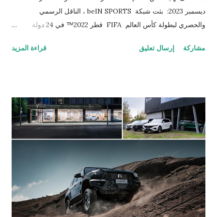
ديسمبر 2023: بثت شبكة beIN SPORTS ، الناقل الرسمي
والحصري لبطولة كأس العالم FIFA قطر 2022™ في 24 دولة
بمنطقة الشرق الأوسط وشمال أفريقيا بالإضافة إلى فرنسا، مقابلة
مشاركة
إرسال تعليق
قراءة المزيد
حصرية مع جياني إنفانتينو، رئيس الاتحاد الدولي لكرة القدم (فيفا) يوم
18 ديسمبر الجاري بمناسبة مرور سنة على ختام فعاليات كأس العالم
FIFA قطر 2022™ . ووصف إنفانتينو هذه النسخة من كأس العالم
لكرة القدم بأنها الأفضل على الإطلاق والتي منحت العالم العربي إرثاً
سيمتد لأجيال طويلة، حيث حصدت قطر إشادات واسعة بفضل التنظيم
الناجح للبطولة وتقديم نسخة غير مسبوقة لعشاق كرة القدم. كما
تحدث إنفانتينو خلال المقابلة عن المباراة النهائية التي شهدت أحداثاً
مشوقة وغير متوقعة، وعن التحدي الذي وضعه لنفسه بحضور جميع
مباريات البطولة البالغ عددها 64 مباراة. وفي هذا السياق، قال إنفانتينو:
"أعتقد بأن بطولة كأس العالم FIFA قطر 2022™ هي أفضل نسخ
البطولة على ا...