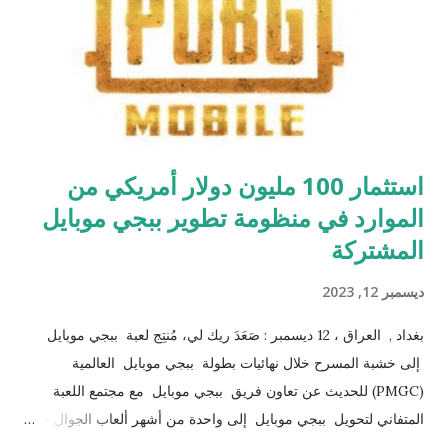
الأوسط وشمال إفريقيا؛ وأليساندرو فراكاسيتي، الممثل المقيم لبرنامج
الأمم المتحدة الإنمائي في جمهورية مصر العربية؛ ونورا التويجري،
وهي قيادية شابة في برنامج " جيل ١٧ " التابع للأمم المتحدة الإنما...
استثمار 100 مليون دولار أمريكي من
الموارد في منظومة تطوير ببجي موبايل
المشتركة
ديسمبر 12, 2023
بغداد , العراق ، 12 ديسمبر : صَعَدَ ريك لي، مُنتِج لعبة ببجي موبايل
إلى خشبة المسرح خلال نهائيات بطولة ببجي موبايل العالمية
(PMGC) للحديث عن تعاون فريق ببجي موبايل مع مجتمع اللعبة
المتفاني لتحويل ببجي موبايل إلى واحدة من أشهر ألعاب الجوال حول
العالم. وكشف لي عن عدد من الخطط المستقبلية، بالإضافة إلى نظرة