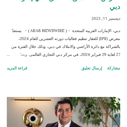
دبي
ديسمبر 11, 2023
دبي، الإمارات العربية المتحدة - ( ARAB NEWSWIRE ) - يستعدّ
معرض (IPS) للعقار تنظيم فعاليات دورته العشرين للعام 2024،
بالشراكة مع دائرة الأراضي والاملاك في دبي، وذلك خلال الفترة من
27 لغاية 29 فبراير 2024، في مركز دبي التجاري العالمي. ويعدّ
المعرض منصّة استثنائيّة لعرض العقارات في الشرق الأوسط أمام
مشاركة
إرسال تعليق
قراءة المزيد
الأسواق المحلية والعالمية. يسلط معرض IPS للعقار 2024 الضوء على
ازدهار القطاع العقاري في إمارة دبي، من خلال استعراض أبرز الفرص
الاستثمارية الواعدة التي يوفرها القطاع ومجال الإنشاءات في الدولة
أمام الزوار والمشاركين، لرفع وتعزيز مستقبل القطاع العقاري باعتباره
أحد ركائز الاقتصاد الوطني. وأكّد سعادة سلطان بطي بن مجرن، مدير
عام دائرة الأراضي والأملاك في دبي أنّ الإمارة اليوم باتت تعتبر واحدة
من أسرع المدن العالميّة على صعيد النمو المستدام للقطاع العقاري،
والذي يأتي نتاج جهود وتوجيهات حكيمة للقيادة الرشيدة وتطلعاتها