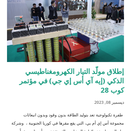
صحفيًا، بما في ذلك ممثلى شركة سعودي أوتو، وأكثر من 30 متخصص
آخر في مجال السيارات، بالإضافة إلى ممثلين عن البنوك وشركات
التأمين، وتم عقد هذا اللقاء في مكان إطلاق الحدث لمشاهدة منتجات
DONGFENG الجديدة. وقد أكد زهانج جيان، مدير قسم التسويق
الخارجي لمنطقة الشرق الأوسط لسيارات DONGFENG "أن تصميم
السيارة يلبي توقعات الشباب المفعمين بالحيوي...
إطلاق مولّد التيار الكهرومغناطيسي
الذكي (إيه آي أس إي جي) في مؤتمر
كوب 28
ديسمبر 08, 2023
طفرة تكنولوجية تعد بتوليد الطاقة بدون وقود وبدون انبعاثات
مجموعة أس إي أم بي، التي يقع مقرها في كوريا الجنوبية ، وشركة