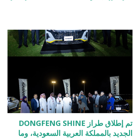
تضمن جدول الأعمال الرئيسي آخر تطورات الوضع في غزة، إلى جانب
التطورات الإقليمية والعالمية، والتعاون بين الدول. وبحث الرئيس
أردوغان في لقائه مع رئيس دولة الإمارات العربية المتحدة محمد بن
زايد آل نهيان تعزيز التعاون في مجال صناعة الدفاع والطاقة وتقنيات
الفضاء بين البلدين. توقيع 12 اتفاقية مع قطر وشهدت زيارة الرئيس
أردوغان إلى قطر مشاركة كبيرة من قطاع الأعمال. بعد الاجتماع
الفردي في قصر لوسيل ، ترأس الرئيس رجب طيب أردوغان وأمير
قطر الشيخ السني اجتماع اللجنة الاستراتيجية العليا العليا ال 9 بين
تركيا وقطر. وبعد الاجتماع، وبحضور أردوغان وآل ساني، تم توقيع 12
اتفاقية تعاون تغطي مجالات مختلفة من الاستثمار إلى التجارة، ومن
الصناعة إلى الدفاع، إلى جانب الإعلان المشت...
تم إطلاق طراز DONGFENG SHINE
الجديد بالمملكة العربية السعودية، وما