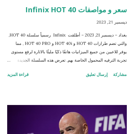
سعر و مواصفات Infinix HOT 40
ديسمبر 21, 2023
بغداد – ديسمبر 21, 2023 – أطلقت Infinix رسمياً سلسلة HOT 40,
والتي تضم طرازات HOT 40 و HOT 40i و HOT 40 PRO , مما
يوفر للاعبين من جميع الميزانيات هاتفًا ذكيًا مليئًا بالاثارة لرفع مستوى
تجربة الترفيه المحمول الخاصة بهم. تعرض هذه السلسلة الجديدة
ترقيات كبيرة في المعالج والشاشة وإمكانيات الكاميرا والبرمجيات. في
مشاركة
إرسال تعليق
قراءة المزيد
حين أنها تحافظ على موقعها الرائد في الشحن السريع في فئتها، فإنها
تواصل تقديم تجربة سريعة وممتعة في الألعاب والترفيه المحمول. "
تتصدر سلسلة HOT 40 الطريق بأدائها الاستثنائي وميزاتها الرائدة،
وكلها معبأة في تصميم جمالي مذهل. إنها تجسد رؤية Infinix لتقديم
تجربة عالية الجودة لمستخدميها، حيث تجمع بين التكنولوجيا المتقدمة
والأناقة والعملية، وكل ذلك بسعر معقول." صرح بذلك Summer Yao
، مدير منتجات سلسلة HOT في Infinix . قمة ألعاب الهواتف