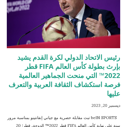
الذكية والترفيه صُممت سلسلة HOT 40 لتقديم أداء استثنائي للمهام
اليومية, الألعاب والترفيه. يتميز HOT 40 Pro ببطارية طويلة الأمد
بسعة 5000 مللي أمبير في الساعة ، مدمجة مع حل Power
Marathon الحصري....
رئيس الاتحاد الدولي لكرة القدم يشيد
بإرث بطولة كأس العالم FIFA قطر
2022™ التي منحت الجماهير العالمية
فرصة استكشاف الثقافة العربية والتعرف
عليها
ديسمبر 20, 2023
beIN SPORTS تبث مقابلة حصرية مع جياني إنفانتينو بمناسبة مرور
سنة على نهاية كأس العالم FIFA قطر 2022™ الدوحة، قطر؛ 20