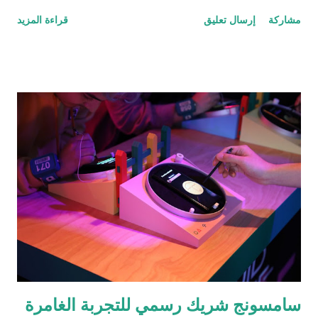
توليه اللجنة لبناء جسور التواصل مع مختلف فئات المجتمع ويؤكد على
مشاركة
إرسال تعليق
قراءة المزيد
موقع دبي المتنامي كأفضل مدن العالم للعيش والعمل. ولقد اختارت
اللجنة هذا العام ثلاث مناطق مختلفة للاحتفال وهي منطقة جبل علي،
منطقة القوز الصناعية ومنطقة المحيصنة وذلك لتوسعة نطاق الإحتفال
نظراً للإقبال الكبير والصدى الإيجابي الذي خلفته إحتفاليات الأعوام
السابقة. وفي حديث له عن استعدادات اللجنة لهذا الحدث الكبير، اكّد
السيد عبدالله لشكري، امين عام اللجنة الدائمة لشؤون العمال في
امارة دبي أن : "اللجنة تشدد على تكريم العمّال وإبراز دورهم الجوهري
في مسيرة التنمية والازدهار، ومشاركتهم احتفالات رأس السنة بطريقة
تكون الاقرب الى تقاليدهم واحتفالاتهم، لافتاً إلى أن هذه الاحتفالات من
شأنها تعزيز الثقة إلى حد كبير بين اللجنة الدائمة لشؤون العمال في
إمارة دبي وبين العمّال الذين يشكّلون جزء...
سامسونج شريك رسمي للتجربة الغامرة