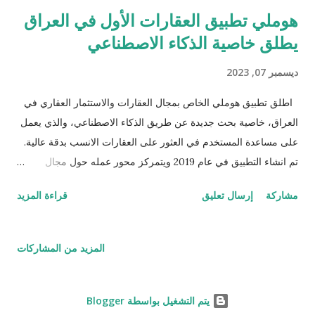
هوملي تطبيق العقارات الأول في العراق
يطلق خاصية الذكاء الاصطناعي
ديسمبر 07, 2023
اطلق تطبيق هوملي الخاص بمجال العقارات والاستثمار العقاري في
العراق، خاصية بحث جديدة عن طريق الذكاء الاصطناعي، والذي يعمل
على مساعدة المستخدم في العثور على العقارات الانسب بدقة عالية.
تم انشاء التطبيق في عام 2019 ويتمركز محور عمله حول مجال
العقارات في كافة أنحاء العراق واقليم كوردستان، حيث يمكن
مشاركة
إرسال تعليق
قراءة المزيد
لمستخدمي التطبيق اكتشاف العقارات المتوفرة في اغلب المحافظات
العراقية ويحتوي التطبيق على اكثر من 30,000 عقار مدرج للبيع او
للايجار اضافة الى معرفة تفاصيلها مثل: (السعر, الصور عدد الغرف,
المزيد من المشاركات
والموقع…الخ) ويتوفر داخل التطبيق ادوات تتيح للمستخدم الحصول
على افضل تجربة للوصول الى تفاصيل ومعلومات العقار المراد البحث
عنه دون الحاجة الى معاناة الذهاب والاستفسار على ارض الواقع. فيما
‏يتم التشغيل بواسطة Blogger