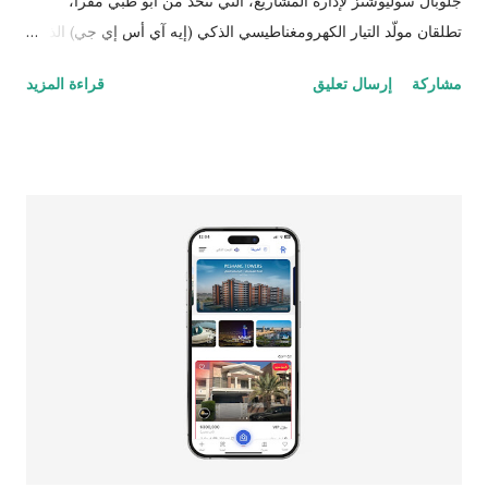
جلوبال سوليوشنز لإدارة المشاريع، التي تتخذ من أبو ظبي مقراً،
تطلقان مولّد التيار الكهرومغناطيسي الذكي (إيه آي أس إي جي) الذي
يسرع رحلة العالم نحو بلوغ صافي الانبعاثات الصفري يمكن استخدام
مشاركة
إرسال تعليق
قراءة المزيد
مولّد التيار الكهرومغناطيسي الذكي (إيه آي أس إي جي) في جميع
القطاعات – فهو يوفر للسيارات والطائرات والصناعات والتطبيقات
المنزلية طاقة بلا انبعاثات مولّد التيار الكهرومغناطيسي الذكي (إيه آي
أس إي جي) - أبرز الابتكارات الثورية العالمية – ينطوي على أهمية
كبرى بالنسبة للعالم ومستقبل الطاقة النظيفة زوار مؤتمر كوب 28
يشاهدون عروض توضيحية لمولّد التيار الكهرومغناطيسي الذكي (إيه آي
أس إي جي) ويشاركون في المناقشات مع الخبراء في جناح المولد
بمركز التحول في قطاع الطاقة، في منطقة الاستدامة بالمنطقة
الخضراء دبي، الإمارات العربية المتحدة: 8 ديسمبر 2023 تخيل
عالماً لا يعتمد على الوقود للحصول على الطاقة، بل على الكهرباء عالية
الكفاءة والقابلة للتطوير ...