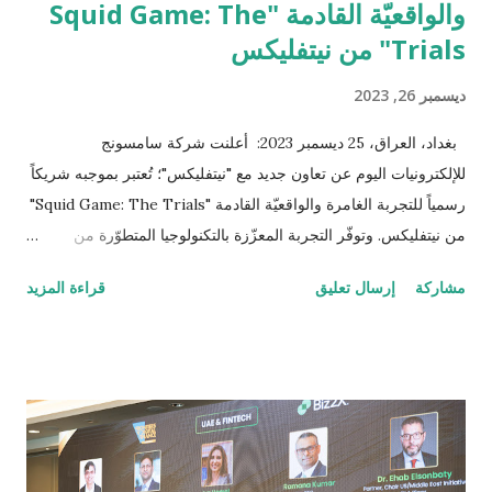
والواقعيّة القادمة "Squid Game: The
Trials" من نيتفليكس
ديسمبر 26, 2023
بغداد، العراق، 25 ديسمبر 2023: أعلنت شركة سامسونج
للإلكترونيات اليوم عن تعاون جديد مع "نيتفليكس"؛ تُعتبر بموجبه شريكاً
رسمياً للتجربة الغامرة والواقعيّة القادمة "Squid Game: The Trials"
من نيتفليكس. وتوفّر التجربة المعزّزة بالتكنولوجيا المتطوّرة من
سامسونج؛ أحد أكثر أشكال اللعب التفاعليّة جاذبيّة وإقبالاً عبر أحدث
مشاركة
إرسال تعليق
قراءة المزيد
أجهزة التلفاز الذكية من سامسونج وهواتف Galaxy الذكيّة. وبإمكان
عشاق ومحبّي مسلسلات نيتفليكس "لعبة الحبّار" و"لعبة الحبّار:
التحدّي"، التي حقّقت نسبة انتشار واسعة جداً؛ الاشتراك في فرصة
الاستمتاع بتجربة فريدة من نوعها تتيح للزوّار التنافس في ألعاب
وأنشطة مشابهة لتلك التي تمّ تصويرها في هذه المسلسلات. وقد باتت
التجربة الغامرة والفريدة المرتقبة "Squid Game: The Trials" متاحةً
الآن للزوّار في لوس أنجلوس حتى مطلع العام الجديد، مع خطط