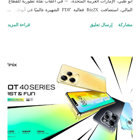
أبو ظبي، الإمارات العربية المتحدة، — في أعقاب نقلة تطورية للقطاع
المالي، استضافت Biz2X فعالية FDF الشهيرة عالميًا في أبوظبي.
ومن منطلق شعار "التمويل في عام 2030: كيف سيدفع التمويل
مشاركة
إرسال تعليق
قراءة المزيد
المدعوم بالذكاء الاصطناعي الابتكار وريادة الأعمال وتشكيل الاقتصاد
الجديد"، تمثلت الفعالية الأولى في الشرق الأوسط في سلسلة
مؤتمرات FDF في عرض لوجهات النظر المتطورة حول مستقبل
التمويل الرقمي في الشرق الأوسط والعالم. هذا وقد تمت استضافة
هذا الحدث بدعم من شركاء Biz2X، وهم DLA Piper ، وKing &
Spalding ، و سوق أبوظبي العالمي (ADGM) ، وAWS، ومجلس
الأعمال الأمريكي الإماراتي ، و FDF . شهدت أبوظبي اجتماع صناع
القرار على المستوى التنفيذي من الشركات المرموقة من جميع أنحاء
العالم في فندق فورسيزونز الفاخر في جزيرة الماريه في أبو ظبي
لمشاركة الرؤى الإستراتيجية بخصوص الوضع المتوقع للعالم المالي في
خضم التحول الرقمي. تتوفر ا...