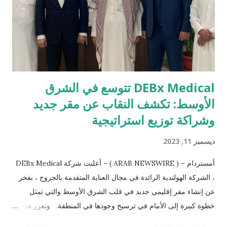
تسوقي متكامل في تمكين سلاسل التوريد المحلية والعالمية. تغيير
المشهد التجاري يستوعب سوق ييوو معاملات البيع بالجملة والتجارة
الإلكترونية، بفضل نهجه التجاري الفريد والمتكامل، حيث ...
DEBx Medical تتوسع في الشرق
الأوسط: تكشف النقاب عن مقر جديد
وشراكة توزيع استراتيجية
ديسمبر 11, 2023
أمستردام – ( ARAB NEWSWIRE ) – أعلنت شركة DEBx Medical
، الشركة الهولندية الرائدة في مجال العناية المتقدمة بالجروح ، بفخر
عن إنشاء مقر إقليمي جديد في قلب الشرق الأوسط والتي تمثل
خطوة كبيرة إلى الأمام في ترسيخ وجودها في المنطقة. وتعزز هذه
الخطوة الاستراتيجية التزام ديبكس ميديكال تجاه الشرق الأوسط