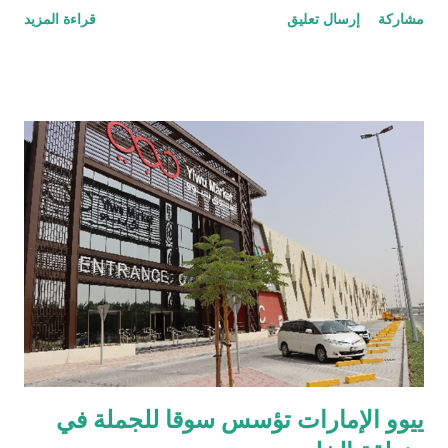
مشاركة
إرسال تعليق
قراءة المزيد
خاطفة على النجاحات التي حققتها اللعبة طوال عام 2023. كشف لي
في أحدث إعلان ترويجي لتحديث الإصدار 3.0 المرتقب والذي من
المقرر إطلاقه في يناير، أن اللاعبين سيتمكنون من اختبار تجربة اللعب
كمحاربين مستقبليين وخوض المعارك بمعدات جديدة وقوية. وتأتي هذه
الأخبار بعد سلسلة من الأدلة الغامضة التي أشارت إلى ما سيتضمنه
تحديث الإصدار 3.0 وتم نشرها عبر حسابات ببجي موبايل على
شبكات التواصل الاجتماعي. وبالنظر إلى مستقبل ببجي موبايل ، ذَكَرَ
لي أن هناك العديد من المفاجآت التي تنتظر اللاعبين، وتحدث عن
خططه لإجراء المزيد من التغييرات على الخرائط الكلاسيكية، بالإضافة
إلى المستويات والتصاميم الجديدة وتحسينات عناصر التحكم بالسي...
ييوو الإمارات تؤسس سوقا للجملة في