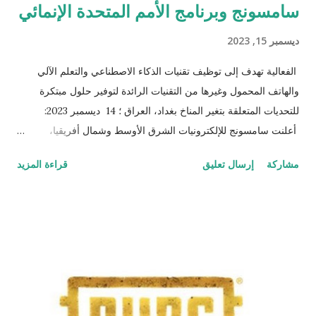
سامسونج وبرنامج الأمم المتحدة الإنمائي
ديسمبر 15, 2023
الفعالية تهدف إلى توظيف تقنيات الذكاء الاصطناعي والتعلم الآلي
والهاتف المحمول وغيرها من التقنيات الرائدة لتوفير حلول مبتكرة
للتحديات المتعلقة بتغير المناخ بغداد، العراق ؛ 14 ديسمبر 2023:
أعلنت سامسونج للإلكترونيات الشرق الأوسط وشمال أفريقيا،
بالشراكة مع برنامج الأمم المتحدة الإنمائي، عن تنظيم هاكاثون
مشاركة
إرسال تعليق
قراءة المزيد
(ACT28 AI for Climate) إقليمي لدعم جهود مكافحة تغير المناخ
وتعزيز التنمية المستدامة. وتهدف الفعالية إلى توظيف تقنيات الذكاء
الاصطناعي والتعلم الآلي والهاتف المحمول وغيرها من التقنيات الرائدة
لتوفير حلول مبتكرة للتحديات المتعلقة بتغير المناخ. تم الإعلان عن
الفعالية خلال جلسة حوارية رفيعة المستوى جمعت مسؤولي
سامسونج وبرنامج الأمم المتحدة الإنمائي كجزء من الأنشطة القائمة
بمناسبة مشاركتهما في مؤتمر الأطراف (COP28). وشارك في الجلسة
كل من عمر صاحب، الرئيس التنفيذي للتسويق في سامسونج الشرق