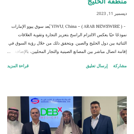
منطقة الخليج
ديسمبر 11, 2023
- YIWU, China – ( ARAB NEWSWIRE ) يُعد سوق ييوو الإمارات
نموذجًا حيًا يعكس الالتزام الراسخ بتعزيز التجارة وتقوية العلاقات
الثنائية بين دول الخليج والصين. ويتحقق ذلك من خلال رؤية السوق في
إقامة اتصال مباشر بين المصانع الصينية والتجار المحليين، بالإضافة إلى
الشركات الصغيرة والمتوسطة العاملة في مجال التجارة الإلكترونية،
مشاركة
إرسال تعليق
قراءة المزيد
مما يوفر حلاً شاملاً يساهم في الحفاظ على مخزون مستقر وثابت من
المنتجات عالية الجودة، مما يُسهل عمل تلك الشركات بشكل فعّال في
ظل التطورات والتغيرات المستمرة التي تشهدها الساحة التجارية.
ويمتد السوق والذى تم أفتتاحه في يونيو 2022على مساحة تزيد عن
200 ألف متر مربع، ويضم 1,600 صالة عرض رئيسية تعمل كمركز
تسوق تجاري يخدم المناطق الرئيسية، و324 مستودعًا يوفر مناطق
تخزين لخدمة المناطق المحلية ومناطق التجارة الحرة، والتى تم
تجهيزها بدعم لوجستي متكامل تسهيلاً لحركة البضائع ليسهم كمجمع