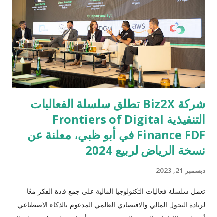
للتوسّع قريباً في مدن مختلفة حول العالم. وأعرب تشيولجي كيم، نائب
الرئيس التنفيذي ورئيس قسم المبيعات والتسويق لوحدة أعمال العرض
المرئي في سامسونج للإلكترونيات، عن سعادته بالشراكة مع نيتفليكس
لتوفير ت...
شركة Biz2X تطلق سلسلة الفعاليات
التنفيذية Frontiers of Digital
Finance FDF في أبو ظبي، معلنة عن
نسخة الرياض لربيع 2024
ديسمبر 21, 2023
تعمل سلسلة فعاليات التكنولوجيا المالية على جمع قادة الفكر معًا
لريادة التحول المالي والاقتصادي العالمي المدعوم بالذكاء الاصطناعي