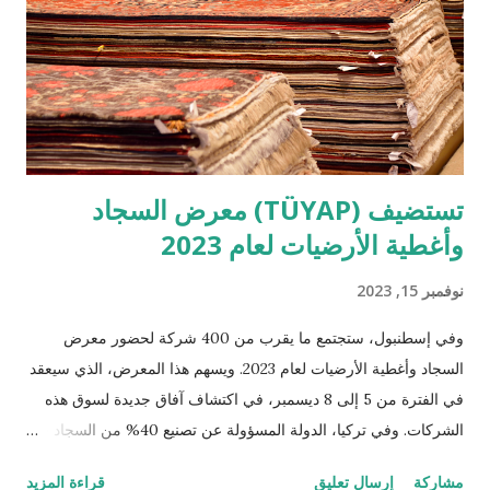
حركة الطلب والشراء المتكررة على مدار الأعوام الثلاثة الماضية من
قبل زبائنها. هذا المقال، سيقدم لقارئه أهم أسرار "سامسونج"
وابتكاراتها والتحسينات التي أدخلتها على...
تستضيف (TÜYAP) معرض السجاد
وأغطية الأرضيات لعام 2023
نوفمبر 15, 2023
وفي إسطنبول، ستجتمع ما يقرب من 400 شركة لحضور معرض
السجاد وأغطية الأرضيات لعام 2023. ويسهم هذا المعرض، الذي سيعقد
في الفترة من 5 إلى 8 ديسمبر، في اكتشاف آفاق جديدة لسوق هذه
الشركات. وفي تركيا، الدولة المسؤولة عن تصنيع 40% من السجاد في
العالم، سيُعقد هذا الحدث الكبير. دبي — وبما أن تركيا جهة رئيسية في
مشاركة
إرسال تعليق
قراءة المزيد