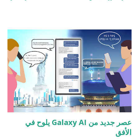
صناعة السجاد على مستوى العالم، فتستعد لاستضافة معرض السجاد
وأغطية الأرضيات لعام (2023) في إسطنبول. تضطلع بتنظيم هذا الحدث
المرموق – شركة TÜYAP، وهي المسؤول الأول المنظم للمعارض
على مستوى البلاد – وذلك بالتعاون مع جمعية مصدري السجاد في
إسطنبول وجمعية مصدري السجاد في جنوب شرق الأناضول، وسيُعقد
في مركز إسطنبول للمعارض في الفترة من 5 إلى 8 ديسمبر. يُتوقع أن
يستقطب المعرض حوالي 400 شركة من جميع أنحاء العالم، حيث
تعرض كل شركة منها مجموعة واسعة من المنتجات؛ أي سيوفر لها
فرصة ثمينة للاستفادة من أسواق جديدة. تمتلك تركيا 40% من حصة
السوق في إنتاج السجاد على مستوى العالم يسلط المدير العالم لشركة
(TÜYAP Fairs Productions Inc)، السيد إيلهان إرسوزلو، الضوء
على دور تركيا المهم في قطاع تص...
عصر جديد من Galaxy AI يلوح في
الأفق