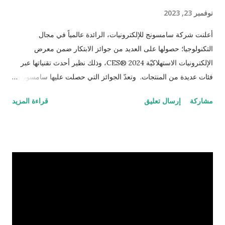
نوفمبر 23, 2023
أعلنت شركة سامسونج للإلكترونيات، الرائدة عالمياً في مجال
التكنولوجيا؛ حصولها على العديد من جوائز الابتكار ضمن معرض
الإلكترونيات الاستهلاكيّة CES® 2024، وذلك نظير أحدث تقنياتها عبر
فئات عديدة من المنتجات. وتعدّ الجوائز التي حصلت عليها سامسونج
من جمعية تكنولوجيا المستهلك مؤشراً جديداً على التزام الشركة
مشاركة
إرسال تعليق
قراءة المزيد
بتطوير المنتجات والخدمات التي تعيد تشكيل المستقبل، بالإضافة إلى
كونها تأكيداً على حرص سامسونج بتعزيز رؤيتها لعالم أكثر ذكاءً
واستدامة، ومواصلة الكشف عن المزيد من الابتكارات الفريدة
والاستثنائيّة. وقد تمّ تكريم سامسونج عبر مختلف الفئات؛ بما في ذلك
الأجهزة المحمولة، والتلفاز، والأجهزة الصوتية، وأجهزة العرض،
وشاشات الفيديو، والأجهزة المنزلية. ويجسد هذا التكريم مساعي
سامسونج لتعزيز آفاق التكنولوجيا وتوفير تجارب أكثر اتصالاً وانسجاماً
مع احتياجات المستهلكين ومتطلباتهم الشخصيّة، بدءاً من التقنيات
المتطورة للهواتف المحمولة القابلة للطي، وصولاً إلى تبني الطرق