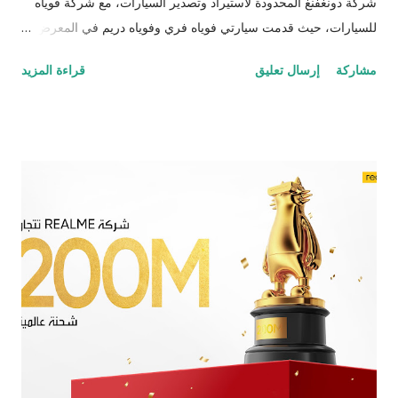
شركة دونغفنغ المحدودة لاستيراد وتصدير السيارات، مع شركة فوياه
للسيارات، حيث قدمت سيارتي فوياه فري وفوياه دريم في المعرض،
ودخلت شركة فوياه رسميًا إلى السوق الهولندية. في معرض الطاقة
مشاركة
إرسال تعليق
قراءة المزيد
المنزلية والسيارات الكهربائية الأول في العالم، أبهرت سيارتي فوياه
فري وفوياه دريم الحضور، وجذبتا العديد من وسائل الإعلام وخبراء
صناعة السيارات والعملاء المحتملين، الذين توقفوا لمشاهدتهما. وقال
كيلد ريغين، رئيس فوياه في مجموعة جومز نورد في هولندا، إن دخول
فوياه إلى هولندا سيوفر للمستخدمين المحليين خيارات جديدة للسفر
الفاخر. فوياه فري وفوياه دريم هما ذروة سعينا للتميز، وسيضفينَ حيوية
جديدة على سوق السيارات الهولندية. وسنكرس جهودنا أيضًا لتوفير
أحدث سيارات الطاقة الجديدة الراقية، وخدمة عملاء ممتازة، وتجربة
شراء سيارة لا مثيل لها. موقع الحدث والنماذج الممثلة لشركة فوياه
تتميز سيارة فوياه دريم بهيكل من الألومنيوم يحمل نظامًا أماميًا
بمزدوج الذراع ونظامًا خلفيًا بخمسة روابط، وتعتبر كأول طراز ...