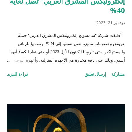
إلكترونيكس المشرق العربي" تصل لغاية
40%
نوفمبر 21, 2023
أطلقت شركة "سامسونج إلكترونيكس المشرق العربي" حملة
عروض وخصومات مميزة تصل نسبتها إلى 24%، وتقدمها للزبائن
والمستهلكين حتى تاريخ 11 كانون الأول 2023 أو حتى نفاد الكمية أيهما
أسبق، وذلك على باقة مختارة من الأجهزة المنزلية، وأجهزة الترفيه
المنزلي من علامة "سامسونج"، والتي يمكن تسوقها عبر مختلف نقاط
مشاركة
إرسال تعليق
قراءة المزيد
البيع التابعة للشركة، والمتضمنة معارض وكلائها الرسميين وموزعيها
المعتمدين في مدن ومحافظات العراق، أو عبر متجر سامسونج
الإلكتروني الذي يمكن الوصول إليه عبر الرابط
https://www.samsung.com/iq_ar/offer/ إذ يعد متجر
سامسونج الإلكتروني e-store الموقع رسمي لشركة سامسونج
يمكنك من الحصول منتجات سامسونج بشكل مباشر. وتأتي حملة
العروض والخصومات هذه ضمن التزام سامسونج المستمر بتقديم