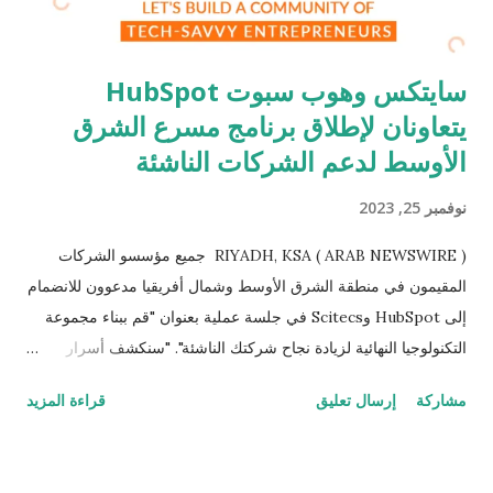
سايتكس وهوب سبوت HubSpot
يتعاونان لإطلاق برنامج مسرع الشرق
الأوسط لدعم الشركات الناشئة
نوفمبر 25, 2023
RIYADH, KSA ( ARAB NEWSWIRE ) جميع مؤسسو الشركات
المقيمون في منطقة الشرق الأوسط وشمال أفريقيا مدعوون للانضمام
إلى HubSpot وScitecs في جلسة عملية بعنوان "قم ببناء مجموعة
التكنولوجيا النهائية لزيادة نجاح شركتك الناشئة". "سنكشف أسرار
مجموعات التكنولوجيا ونرشدك خلال عملية إنشاء مجموعة تناسب
مشاركة
إرسال تعليق
قراءة المزيد
احتياجاتك الفريدة لبدء التشغيل." قال الدكتور أحمد مرادي - العضو
المنتدب لشركة سايتكس. سيترأس هذه الجلسة من هوب سبوت-
إيوين ماكغينيس - رئيس قطاع للشركات الناشئة في منطقة الشرق