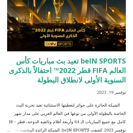
أفضل العروض والخدمات لعملائها، حيث تسعى سامسونج على الدوام
إلى إظهار التقدير لعملائها على مستوى العالم لدعمهم لها وثقتهم بها
عبر عقود من الابتكار. إذ توفر لعملائها فرصة فريدة لامتلاك أجهزتها
الرائدة والمفضلة من خلال طرح عروض وخصومات استثنائية وبأسعار
مميزة. وفي إطار الحملة، سيكون بإمكان المستهلكين ا...
beIN SPORTS تعيد بث مباريات كأس
العالم FIFA قطر 2022™ احتفالاً بالذكرى
السنوية الأولى لانطلاق البطولة
نوفمبر 19, 2023
الشبكة الحائزة على جوائز لتغطيتها الاستثنائية تعيد تجربة البث
الخاصة بالبطولة الأولى من نوعها في العالم العربي على مدار شهر
كامل مع جميع المباريات الـ 64 وأربعة أفلام وثائقية الدوحة، قطر - 18
نوفمبر 2023: كشفت beIN SPORTS، الشبكة الرائدة المختصة في