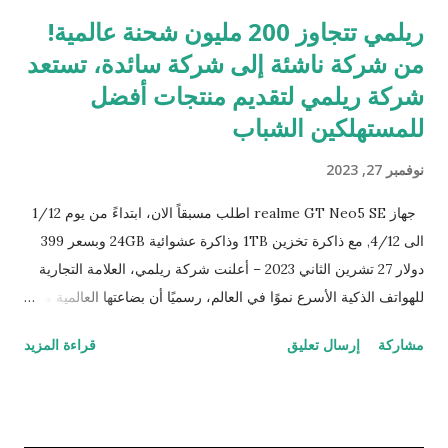
ريلمي تتجاوز 200 مليون شحنة عالمية!
من شركة ناشئة إلى شركة سائدة، تستعد
شركة ريلمي لتقديم منتجات أفضل
للمستهلكين الشباب
نوفمبر 27, 2023
جهاز realme GT Neo5 SE اطلب مسبقاً الان، ابتداءً من يوم 1/12
الى 4/12, مع ذاكرة تخزين 1TB وذاكرة عشوائية 24GB وبسعر 399
دولار 27 تشرين الثاني 2023 – أعلنت شركة ريلمي، العلامة التجارية
للهواتف الذكية الأسرع نموًا في العالم، رسميًا أن بضاعتها العالمية من
الهواتف الذكية تجاوزت 200 مليون وحدة! منذ الوصول إلى 100 مليون
مشاركة
إرسال تعليق
قراءة المزيد
مبيعات في عام 2021، واصلت شركة ريلمي التقدم إلى الأمام مع
النمو رغم كل الصعاب، لتصبح خامس أسرع علامة تجارية تحقق 200
مليون شحنة وانضمت رسميًا إلى نخبة " نادي 200 مليون " على
الساحة الدولية. وسط سوق تنافسية بشكل متزايد، تقدمت شركة