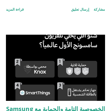
بث المنافسات الرياضية في الشرق الأوسط وشمال أفريقيا والتابعة
مشاركة
إرسال تعليق
قراءة المزيد
لمجموعة beIN الإعلامية، عن عزمها إعادة عرض جميع مباريات كأس
العالم FIFA قطر 2022™، من خلال إطلاق تغطية شاملة لمدة شهر
اعتباراً من 20 نوفمبر 2023. وتأتي هذه الخطوة احتفالاً بالذكرى السنوية
الأولى لهذه البطولة الأكثر مشاهدةً في كرة القدم على مستوى العالم.
وانطلقت البطولة الأولى من نوعها في العالم العربي يوم 20 نوفمبر
الماضي بمواجهة قطر المضيفة مع الإكوادور قبل أن تختتم فعالياتها بعد
شهر برفع النجم ليونيل ميسي كأس البطولة، ليعيد الأمجاد إلى منتخب
بلاده الأرجنتين بعد الفوز على فرنسا في واحدة من أروع مباريات نهائي
كأس العالم. وقد حصدت beIN SPORTS العديد من الجوائز المرموقة،
تكريماً لجهودها الكبيرة وتغطيتها الاستثنائية لهذه البطولة الكروية
العالمية. وتعتزم الشبكة تحويل...
الخصوصية التامة والحماية مع Samsung