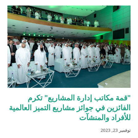
الأوسط وشمال أفريقيا وأوروبا الوسطى والشرقية والمملكة المتحدة
والذي أعلن: "سنطلق أيضًا برنامجنا الجديد مسرع الشرق الأوسط -
Accelerate Middle East - ومن خلاله سيستطيع الحاضرون
الحصول على بوابة HubSpot مجانية، بالإضافة لخصومات البرامج
اللازمة لبدء بناء مجموعة التكنولوجيا الخاصة بك ". في هذه الجلسة
والتي تستغرق ساعة واحدة، ستكون المفاهيم المعقدة في متناول
الجميع، بما في ذلك: ما هو مكدس التكنولوجيا؟ عملية بناء حزمة تقنية
تناسب الشركات الناشئة. كيفية اختيار الأدوات الصحيحة والضرورية
للبدء. خصومات HubSpo...
"قمة مكاتب إدارة المشاريع" تكرم
الفائزين في جوائز مشاريع التميز العالمية
للأفراد والمنشآت
نوفمبر 23, 2023