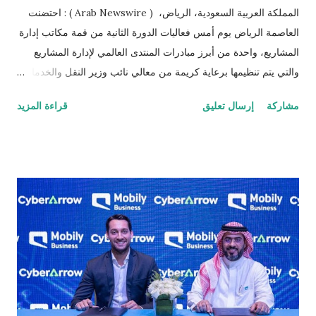
المملكة العربية السعودية، الرياض، ( Arab Newswire ) : احتضنت
العاصمة الرياض يوم أمس فعاليات الدورة الثانية من قمة مكاتب إدارة
المشاريع، واحدة من أبرز مبادرات المنتدى العالمي لإدارة المشاريع
والتي يتم تنظيمها برعاية كريمة من معالي نائب وزير النقل والخدمات
اللوجستية لشؤون الطرق الرئيس التنفيذي للهيئة العامة للطرق
مشاركة
إرسال تعليق
قراءة المزيد
المهندس بدر الدلامي ومعالي محافظ المؤسسة العامة لتحلية المياه
المالحة المهندس عبدالله إبراهيم العبدالكريم، تحت شعار "قيادة التميز،
توجيه دفة النجاحات، قمة مكاتب إدارة المشاريع"، بمعهد الملك عبد
العزيز للعلوم والتقنية الراعي المستضيف. وشهد حفل افتتاح القمة
حضور معالي رئيس مدينة الملك عبد العزيز للعلوم والتقنية الدكتور
منير بن محمود الدسوقي، ومعالي المهندس بدر الدلامي، ومعالي
المهندس عبدالله العبدالكريم، والرئيس التنفيذي لبرنامج تطوير وزارة
الداخلية المهندس نبيل بن خالد الدبل، إلى جانب عدد من شركاء النجاح
والرعاة ووسائل الإعلام المحليين والدوليين. كما شهدت القمة تكريم
30 فائزًا بجوائز مشاريع التميز العالمية للأفراد والمنشآت ضمن 10
مسارات رئيسية، وتعد...