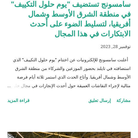
سامسونج تستضيف "يوم حلول التكييف"
في منطقة الشرق الأوسط وشمال
أفريقيا، لتسليط الضوء على أحدث
الابتكارات في هذا المجال
نوفمبر 28, 2023
أعلنت سامسونج للإلكترونيات عن اختتام "يوم حلول التكييف" الذي
استضافته في تايلند بحضور الموزعين والشركاء من منطقة الشرق
الأوسط وشمال أفريقيا. وأتاح الحدث الذي استمر ثلاثة أيام فرصة
مثالية لإجراء النقاشات العميقة حول أحدث الإنجازات في مجال حلول
التكييف، مع التركيز على تقنية WindFree™‎ المبتكرة. وكانت
مشاركة
إرسال تعليق
قراءة المزيد
سامسونج قد كشفت لأول مرة عن تقنية WindFree™‎ واستحوذت
على العديد من الجوائز العالمية، لتحقيقها مستوى جديداً من الابتكار
لتكييف الهواء. وتواصل سامسونج جهودها لتحقيق الابتكار من خلال
مرافقها المتخصصة في صناعة أجهزة التكييف الحديثة في تايلند، حيث
نظمت جولة لشركائها في أرجائها. وتعتبر هذه المنشأة الفريدة التي