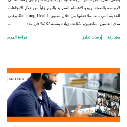
لارتباطه بالصحة. ويبدو الاهتمام المتزايد بالنوم جلياً من خلال الاتجاهات
الحديثة التي تمت ملاحظتها من خلال تطبيق Samsung Health. وعلى
مدى العامين الماضيين، سُجّلت زيادة بنسبة 182% في عدد
المستخدمين الذين قاموا بتتبع النوم بشكل نشط مرة واحدة على الأقل
مشاركة
إرسال تعليق
قراءة المزيد
في الأسبوع لمدة عام. ورغم ذلك يطرح هذا السؤال نفسه: هل نحن ننام
جيداً؟ حرصت سامسونج على تقديم إجابة عن هذا السؤال عن طريق
إجراء واحدة من أكبر الدراسات الفردية المتعلقة بصحة النوم على
الإطلاق، حيث عمدت إلى تحليل 716 مليون ليلة من سلوكيات النوم
لدى مستخدمي تطبيق Samsung Health في جميع أنحاء العالم. ومع
أن الاهتمام بصحة النوم الشخصية قد ارتفع بشكل كبير، إلا أن الحقيقة
المؤسفة هي أن جودة النوم التي يحصل عليها الناس كل ليلة تنخفض
تدريجياً، ما يعني أن العالم يواجه معضلة حقيقية تتعلق بلنوم. العالم
ينام أقل وبكفاءة أدنى انخفض متوسط مدة النوم من 7 ساعات و 3
دقائق إلى 6 ساعات و 59 دقيقة عالمياً، وهو ما يقل عن عتبة السبع
ساعات الأساسية التي أوصت بها المؤسسة الوطنية للنوم. (طالع
الرسم ال...