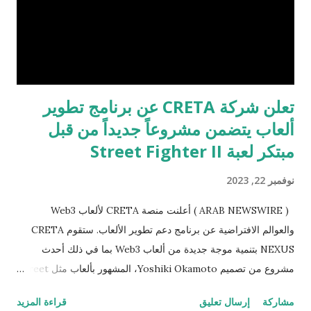
والوسائل التي تعزز مفهوم الاستدامة في حياة الأفراد. ومن المقرر أن
يُعقد معرض الإلكترونيات الاستهلاكيّة CES 2024، الحدث التكنولوجي...
تعلن شركة CRETA عن برنامج تطوير
ألعاب يتضمن مشروعاً جديداً من قبل
مبتكر لعبة Street Fighter II
نوفمبر 22, 2023
( ARAB NEWSWIRE ) أعلنت منصة CRETA لألعاب Web3
والعوالم الافتراضية عن برنامج دعم تطوير الألعاب. ستقوم CRETA
NEXUS بتنمية موجة جديدة من ألعاب Web3 بما في ذلك أحدث
مشروع من تصميم Yoshiki Okamoto، المشهور بألعاب مثل Street
Fighter II و Resident Evil و Monster Strike. تم تصميمه لدعم
مشاركة
إرسال تعليق
قراءة المزيد
المشاريع التي تسرع من تطوير ألعاب Web3، تمكّن CRETA NEXUS