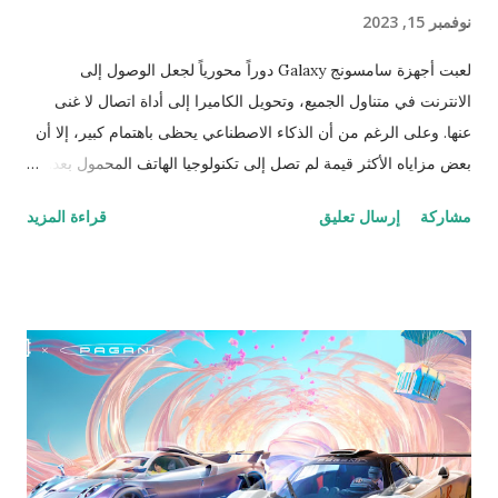
نوفمبر 15, 2023
لعبت أجهزة سامسونج Galaxy دوراً محورياً لجعل الوصول إلى
الانترنت في متناول الجميع، وتحويل الكاميرا إلى أداة اتصال لا غنى
عنها. وعلى الرغم من أن الذكاء الاصطناعي يحظى باهتمام كبير، إلا أن
بعض مزاياه الأكثر قيمة لم تصل إلى تكنولوجيا الهاتف المحمول بعد.
ولكنّ Galaxy على وشك إحداث ثورة في هذا المشهد. لا يمكن لأي
مشاركة
إرسال تعليق
قراءة المزيد
شركة أخرى أن تطلق العنان لإمكانات الذكاء الاصطناعي مثلما تفعل
Galaxy. والسؤال هنا لماذا؟ والإجابة لأن Galaxy وحده هو الذي يتمتع
بالقدرة على تزويد المستخدمين بإمكانات مفتوحة بمتناول اليد. فقد تم
تصميم أجهزة Galaxy المدعمة بالذكاء الاصطناعي " Galaxy AI"
لتمكين الأفراد في جميع أنحاء العالم، وهو ما يمثل شكلاً من أشكال
الذكاء العالمي غير المسبوق على هاتفك. إنّنا نقدّم بذلك إمكانات وفرصاً
استثنائيّة، بدءاً من تسهيل الاتصال السلس وصولاً إلى تبسيط الإنتاجية
والإبداع اللامحدود. توفّر أجهزة Galaxy المدعمة بالذكاء الاصطناعي "
Galaxy AI" تجربة ذكاء اصطناعي شاملة للهاتف المحمول، وذلك