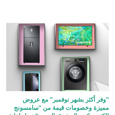
الأشخاص المبدعين من تقديم مشاريعهم الخاصَّة إلى شبكة عالمية
واستلام الدعم في التطوير. يتم منح أصحاب المشروع حق الحصول
على مكافآت مثل الوصول المبكر، ومنتجات طبعة محدودة، وعناصر
داخل اللعبة، وفوائد مبنية على الأرباح كمقابل لدعمهم. صرّح راي
ناكازاتو (Ray Nakazato)، مؤسس شركة CRETA: "من المقرر أن
يخلق CRETA NEXUS مجتمعاً متحمساً لشركة CRETA من خلال
جمع المبدعين ومعجبيهم المتعاونين والمستثمرين من جميع أنحاء
العالم. نحن واثقون من أن هذه ستكون خطوة كبيرة نحو تحقيق رؤية
CRETA لمجتمع حيث يندمج المبدعون واللاعبون بسلاسة. نرحب
بيوشيكي أوكاموتو (Yoshiki Okamoto) كمشروع افتتاحي وهذا
شرف لنا بالتأكيد." أضاف يوشيكي أوكاموتو (Yoshiki Okamoto): "لقد
كان ...
"وفر أكثر بشهر نوفمبر" مع عروض
مميزة وخصومات قيمة من "سامسونج