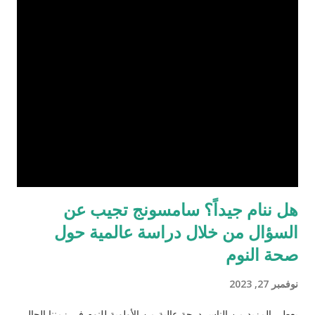
ريلمي بثبات، وحققت بشكل متكرر نجاحات ساحقة رغم الصعوبات.
من المحيط الأحمر إلى أعلى المستويات القياسية، تنضم ريلمي رسميا
إلى نخبة "نادي 200 مليون" على الساحة الدولية. منذ ظهورها في
السوق العالمية المشبعة لعام 2018، والتي ضمت أكثر من 701 علامة
تجارية للهواتف الذكية وتسلسل هرمي مستقر من العلامات التجارية
الرائدة، كانت شركة ريلمي تكافح من أجل استكشاف السوق العالمية
ولكنها الآن رسخت نفسها بثبات. نظرًا لالتزامها بتقديم تجارب متفوقة
لل...
هل ننام جيداً؟ سامسونج تجيب عن
السؤال من خلال دراسة عالمية حول
صحة النوم
نوفمبر 27, 2023
يعطي المزيد من الناس درجة عالية من الأولوية للنوم في زمننا الحالي