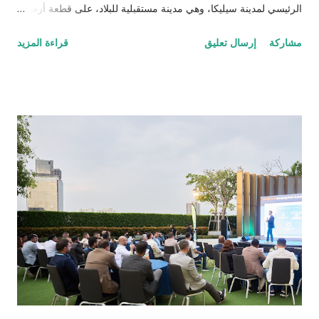
الرئيسي لمدينة سيليكا، وهي مدينة مستقبلية للبلاد، على قطعة أرض
تبلغ مساحتها 11,000 فدان بجوار مطار غيانا الدولي، على بعد 40
مشاركة
إرسال تعليق
قراءة المزيد
كيلومتراً في الداخل من العاصمة الحالية جورجتاون. سيتم تصميم
المخطط الرئيسي من قبل كلية الهندسة المعمارية في جامعة ميامي،
ويعد بتقديم تجربة حضرية فريدة من نوعها، ممزوجة بتقنيات متقدمة
ومبادئ مستدامة ونمط حياة حيوي. يمثل هذا المخطط إعادة تصوير
عميقة للحياة الحضرية المعاصرة. ستجسد مدينة سيليكا نظامًا بيئيًا
مستدامًا ومتينًا وذكيًا ورائدًا في عصرها. إعلان اليوم يبرز أهمية
المخطط الرئيسي على الصعيدين المحلي والعالمي. إنه يشكل تحولًا
في تصميم المدن الذي يعزز البيئة ويمكِّن السكان، ويصبح منارًا عالميًا
للأستدامة. تعكس رؤية الرئيس إيرفان علي لمدينة سيليكا التفاني
الحازم من حكومته في تحقيق ازدهار واستدامة شعب غيانا. كأسرع
اقتصاد نموًا في العالم، تطمح غيانا إلى بناء مستقبل أفضل من خلال
التحد...