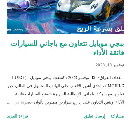
باستخدام كلّ من تقنية الذكاء الاصطناعي المتوفّرة على الجهاز والذي
تم تطويره في سامسونج، والذ...
ببجي موبايل تتعاون مع باجاني للسيارات
فائقة الأداء
نوفمبر 13, 2023
بغداد، العراق- 13 نوفمبر 2023 : كشفت ببجي موبايل ( PUBG
MOBILE ) ، إحدى أشهر الألعاب على الهاتف المحمول في العالم، عن
تعاونها مع شركة باجاني الإيطالية الشهيرة بتصنيع السيارات فائقة
الأداء. وينص التعاون على إدراج طرازين مميزين بألوان حصرية من
سيارات باجاني في لعبة ببجي موبايل ، خلال الفترة من 10 نوفمبر
مشاركة
إرسال تعليق
قراءة المزيد
2023 ولغاية 7 يناير 2024. وتشتهر العلامة الإيطالية، التي تأسست في
عام 1998، بتقديم إصدارات محدودة من السيارات التي تتميز بأداء