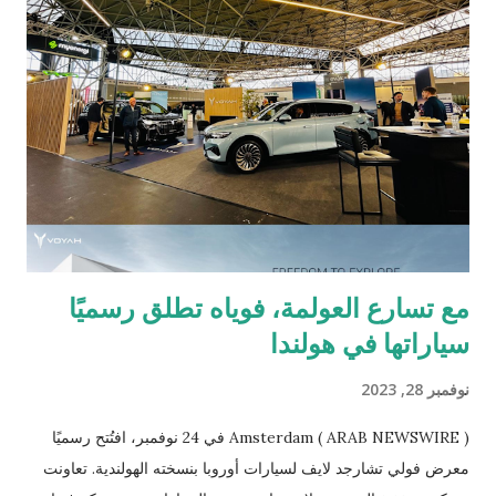
تقوم بتصنيع وحدات التكييف السكنية على مستوى العالم باستخدام
التقنية الرائدة، ما يؤكد مجدداً التزام سامسونج بتقديم حلول رائدة على
مستوى الصناعة. وتُعد هذه التقنية المبتكرة من سامسونج النظام الأول
الذي يستخدم "الهواء الساكن" لتوفير بيئة باردة ومريحة بطريقة
متساوية في مختلف أرجاء المكان، كما تمثل تحوّلاً جذرياً مبتكراً على
مستوى الصناعة، لتضمن الراحة الاستثنائية من خلال ت...
مع تسارع العولمة، فوياه تطلق رسميًا
سياراتها في هولندا
نوفمبر 28, 2023
Amsterdam ( ARAB NEWSWIRE ) في 24 نوفمبر، افتُتح رسميًا
معرض فولي تشارجد لايف لسيارات أوروبا بنسخته الهولندية. تعاونت