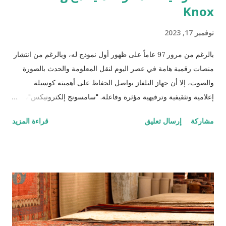
Knox
نوفمبر 17, 2023
بالرغم من مرور 97 عاماً على ظهور أول نموذج له، وبالرغم من انتشار
منصات رقمية هامة في عصر اليوم لنقل المعلومة والحدث بالصورة
والصوت، إلا أن جهاز التلفاز يواصل الحفاظ على أهميته كوسيلة
إعلامية وتثقيفية وترفيهية مؤثرة وفاعلة. "سامسونج إلكترونيكس"،
خصصت استثماراتها وجهودها التطويرية لتقديم ابتكارات تعزز صمود هذا
مشاركة
إرسال تعليق
قراءة المزيد
الاختراع أمام منصات وأجهزة وتطبيقات المحتوى، بل وتجعله يتفوق
عليها لما تقدمه من تجربة تفاعلية غير مسبوقة، ومساحة كبيرة من
الحرية في اختيار المحتوى المرغوب بمشاهدته، إلى جانب تقديمها لباقة
واسعة من الخدمات والوظائف العملية، التي تضاف جميعها لمزايا
الجودة ونقاء ووضوح الصورة والصوت. وفقاً للدراسات السوقية والنتائج
البيعية لأجهزة التلفاز حول العالم، تربعت أجهزة التلفاز من علامة
"سامسونج" خلال العام الحالي على عرش سوق أجهزة التلفاز، للمرة
السابعة عشرة على التوالي، مسجلة نمواً قدره خانتين عشريتين في