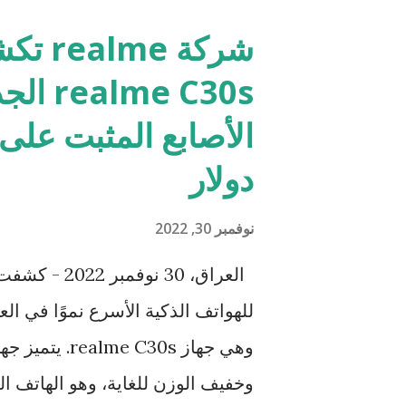
م
شركة e
ش
 C30s
ا
ر
ك
دولار
ا
نوفمبر 30, 2022
ت
وخفيف الوزن للغاية، وهو الهاتف ال