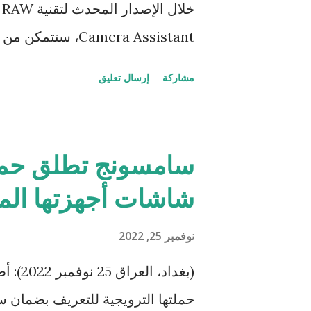
Camera Assistant،
الفوتوغرافي لالتقاط صور احترافية 
مشاركة
إرسال تعليق
الجديدة القوية التي تتيح لمحبي ا
سامسونج تطلق حملت
واضحة وجميلة للأبراج ومناظر السم
شاشات أجهزتها المح
عليك أولاً اختيار الموقع الصحيح وا
نوفمبر 25, 2022
تلقائياً على تحسين مختلف هذه الع
(بغداد
لتحديد موقع وحركة الأبراج والأن
حملتها الترويجية للتعريف بضمان