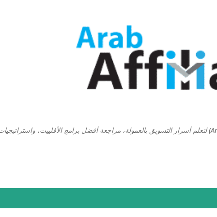
التخطي إلى المحتوى الرئيسي
منصة ارابيان افلييت (Arabian Affiliate) لتعلم أسرار التسويق بالعمولة، مراجعة أفضل برامج الأفلييت، واستراتيجيا