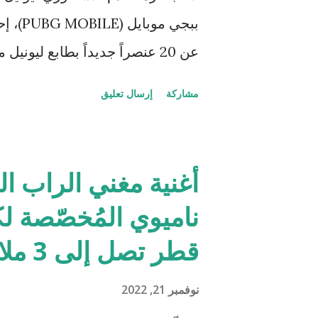
المعتمدين لدى شركة سامسونج داخ
ببجي م
عن 20 عنصراً جديداً بطابع لي
القدم الأسطوري لأول مرة في اللع
مشاركة
إرسال تعليق
التي ستساعد اللاعبين على إطلاق 
المعركة. سيصبح اللاعبين أساطير ب
بالإضافة إلى إكسسوارات بزخارف 
أغنية مغني الراب ال
قطر تصل إلى 3 ملايين مُشاهدة
نوفمبر 21, 2022
طائر وسيارة داسيا وزخارف. ولا يز