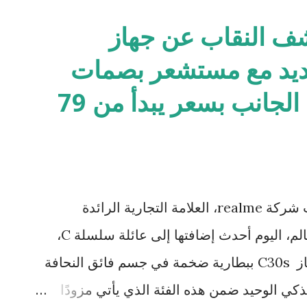
realm تكشف النقاب عن جهاز
realme الجديد مع مستشعر بصمات
الأصابع المثبت على الجانب بسعر يبدأ من 79
العراق، 30 نوفمبر 2022 - كشفت شركة realme، العلامة التجارية الرائدة
للهواتف الذكية الأسرع نموًا في العالم، اليوم أحدث إضافتها إلى عائلة سلسلة C،
وهي جهاز realme C30s. يتميز جهاز C30s ببطارية ضخمة في جسم فائق النحافة
ذكي الوحيد ضمن هذه الفئة الذي يأتي مزودًا