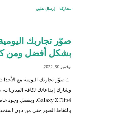
مشاركة
إرسال تعليق
الاحتياجات المتنوعة لدى مستخدميها
صوّر تجاربك اليومية
سلسلة realme C بعضً
بشكل أفضل ومن كل
realme C30s أحدث جهد 
التصميم والتكنولوجيا، وسيحظى هذا 
نوفمبر 30, 2022
1. صوّر تجاربك اليومية مع الأحد
وشارك إبداعاتك لكافة المباريات، م
C30s ان يفتح في غضون 0.58 ثانية...
بالتقاط الصور حتى من دون استخد