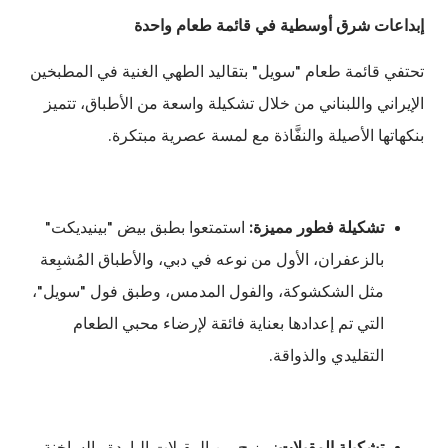
إبداعات شرق أوسطية في قائمة طعام واحدة
تحتفي قائمة طعام "سويل" بتقاليد الطهي الغنية في المطبخين
الإيراني واللبناني من خلال تشكيلة واسعة من الأطباق، تتميز
بنكهاتها الأصيلة والنفَّاذة مع لمسة عصرية مبتكرة.
تشكيلة فطور مميزة:
استمتعوا بطبق بيض "بينيديكت"
بالزعفران، الأول من نوعه في دبي، والأطباق المُشبِعة
مثل الشكشوكة، والفول المدمس، وطبق فول "سويل"،
التي تم إعدادها بعناية فائقة لإرضاء محبي الطعام
التقليدي والذواقة.
تشكيلة المقبلات
: مزيج من المقبلات الباردة والساخنة