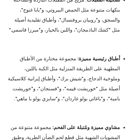
بنكهات متنوعة مثل الحمص البيروتي، و"بابا غنوج"،
والسجق، و"روبيان بروفنسال"، وأطباق تقليدية أصيلة
مثل "كشك الباذمجان"، واللبن بالخيار، و"ميرزا قاسمي."
أطباق رئيسية مميزة:
مجموعة مختارة من الأطباق
المطهية على الطريقة المنزلية مثل الكبة باللبن،
وملوخية الدجاج، و"شيش برك"، وأطباق إيرانية كلاسيكية
أصيلة مثل "خوريشت قيمه"، و"فسنجان"، و"خوريشت
بامية"، و"باغاتي بولو غاردان"، و"سابزي بولو با ماهي".
مشاوي مميزة ومُتبلة على الفحم:
مجموعة متنوعة من
المشويات الشهية مثل قطع لحم الضأن الطرية، وطبق