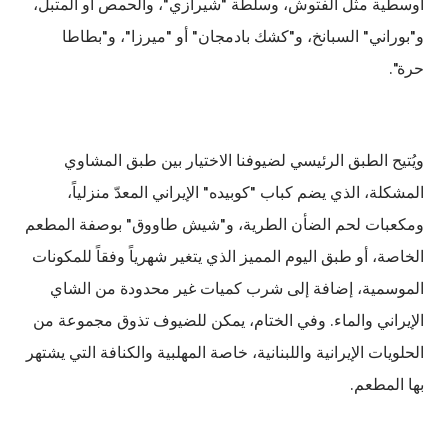
أوسطية مثل الفتوش، وسلطة "شيرازي"، والحمص أو المتبل،
و"بوراني" السبانخ، و"كشك بادمجان" أو "ميرزا"، و"بطاطا
حرة".
ويُتيح الطبق الرئيسي لضيوفنا الاختيار بين طبق المشاوي
المشكلة، الذي يضم كباب "كوبيده" الإيراني المعدّ منزلياً،
ومكعبات لحم الضأن الطرية، و"شيش طاووق" بوصفة المطعم
الخاصة، أو طبق اليوم المميز الذي يتغير شهرياً وفقاً للمكونات
الموسمية، إضافة إلى شرب كميات غير محدودة من الشاي
الإيراني والماء. وفي الختام، يمكن للضيوف تذوق مجموعة من
الحلويات الإيرانية واللبنانية، خاصة المهلبية والكنافة التي يشتهر
بها المطعم.