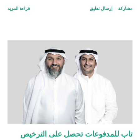
الدكتور صباح عبد اللطيف السالم والسيد منابو أوسوغا، المدير العام
مشاركة
إرسال تعليق
قراءة المزيد
للمبيعات والتسويق العالمي لشركة مازدا. وبموجب هذه الشراكة،
أصبحت شركة العروش للسيارات الموزّع الحصري لسيارات مازدا في
العراق، لتقدّم للسوق العراقي سيارات مصنّعة في اليابان، تُعرف
بدقّتها الهندسية وأدائها العالي وتصميمها الأنيق الذي يجمع بين الحداثة
والاعتمادية، والمصمّمة خصيصاً لتناسب أجواء واحتياجات الشرق
الأوسط. تبدأ المرحلة الأولى بإطلاق مركزين متكاملين يشملان مبيعات
وخدمات ما بعد البيع وقطع الغيار في بغداد والسليمانية، كخطوة أولى
ضمن خطة توسّع طموحة تهدف إلى تقديم تجربة مازدا المتكاملة في
مختلف أنحاء العراق، وتشمل لاحقاً افتتاح مركزين إضافيين في أربيل
والبصرة. ولا تقتصر مهمتنا على تقديم السيارات الجديدة فحسب، بل
تشمل أيضاً خدمة مالكي سيارات مازدا الحاليين في مختلف أنحاء
العر...
تاب للمدفوعات تحصل على الترخيص