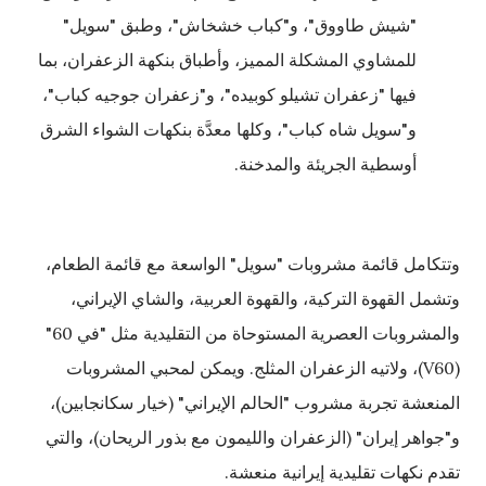
"شيش طاووق"، و"كباب خشخاش"، وطبق "سويل"
للمشاوي المشكلة المميز، وأطباق بنكهة الزعفران، بما
فيها "زعفران تشيلو كوبيده"، و"زعفران جوجيه كباب"،
و"سويل شاه كباب"، وكلها معدَّة بنكهات الشواء الشرق
أوسطية الجريئة والمدخنة.
وتتكامل قائمة مشروبات "سويل" الواسعة مع قائمة الطعام،
وتشمل القهوة التركية، والقهوة العربية، والشاي الإيراني،
والمشروبات العصرية المستوحاة من التقليدية مثل "في 60"
(V60)، ولاتيه الزعفران المثلج. ويمكن لمحبي المشروبات
المنعشة تجربة مشروب "الحالم الإيراني" (خیار سکانجابین)،
و"جواهر إيران" (الزعفران والليمون مع بذور الريحان)، والتي
تقدم نكهات تقليدية إيرانية منعشة.