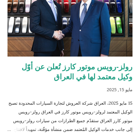
يؤكّد هذا الإنجاز دور تاب للمدفوعات في توحيد وتبسيط عمليات الدفع
الرقمي على مستوى منطقة الشرق الأوسط وشمال إفريقيا، انسجاماً
مع رؤيتها الهادفة إلى تطوير منظومة المدفوعات في المنطقة. يشهد
قطاع المدفوعات الرقمية في دولة الإمارات نمواً متسارعاً، إذ من ...
رولز-رويس موتور كارز تُعلن عن أوّل
وكيل معتمد لها في العراق
مايو 15, 2025
15 مايو 2025، العراق شركة العروش لتجارة السيارات المحدودة تصبح
الوكيل المعتمد لرولز-رويس موتور كارز في العراق رولز-رويس
موتور كارز العراق ستقدّم جميع الطرازات من سيارات رولز-رويس
إلى جانب خدمات الوكيل المُعتمد ضمن منشأة مؤقّتة، تمهيداً لافتتاح
صالة عرض جديدة في العام 2026 الوكيل الأوّل في العراق لرولز-