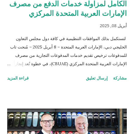
الكامل لمزاولة خدمات الدفع من مصرف
الإمارات العربية المتحدة المركزي
أبريل 08, 2025
لتستكمل بذلك الموافقات التنظيمية في كافة دول مجلس التعاون
الخليجي دبي، الإمارات العربية المتحدة – 8 أبريل 2025 – مُنحت تاب
للمدفوعات ترخيص تقديم خدمات المدفوعات التجارية من مصرف
الإمارات العربية المتحدة المركزي (CBUAE)، في خطوة تُعد إنجازاً
بارزاً يعزز من حضور الشركة في السوق الإماراتية. وبذلك، تستكمل
مشاركة
إرسال تعليق
قراءة المزيد
تاب للمدفوعات جميع الموافقات التنظيمية والتراخيص المطلوبة في
دول مجلس التعاون الخليجي. تُعد الإمارات العربية المتحدة السوق
الأكبر إقليمياً في مجال التقنية المالية والمدفوعات، إذ تحتضن 184
شركة متخصصة في هذا القطاع الحيوي. ومع استكمال التراخيص في
كلٍّ من السعودية، الكويت، قطر، البحرين، عُمان، والإمارات، تواصل
تاب للمدفوعات ترسيخ مكانتها كأحد أكثر مزوّدي خدمات الدفع ترخيصاً
والتزاماً بالامتثال التنظيمي ضمن الشركات العاملة في دول الخليج. كما