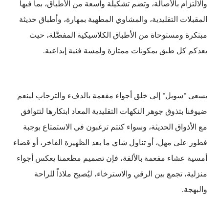
والالتزام بالأصالة، وتضم تشكيلة واسعة من الأطباق، بما فيها
المقبلات التقليدية، والمشاوي المطهية بمهارة، وأطباق حديثة
مبتكرة ومستوحاة من الأطباق الكلاسيكية المفضَّلة، حيث
يعدكم كل طبق بمكونات ممتازة ولمسة فنية إبداعية.
يسعى "سويل" إلى خلق أجواء مفعمة بالدفء والترحاب لينعم
ضيوفنا بتذوق جوهر النكهات التقليدية المعاد ابتكارها لتتوافق
مع الأذواق الحديثة، وسواء كنتم ترغبون في الاستمتاع بوجبة
فطور على مهل، أو تناول شاي ما بعد الظهيرة الفاخر، أو قضاء
أمسية عشاء مفعمة بالألفة، فإن تصميم مطعمنا يعكس أجواء
منزلية، تجمع بين الرقي والاسترخاء، ليُصبح ملاذاً للراحة
والبهجة.