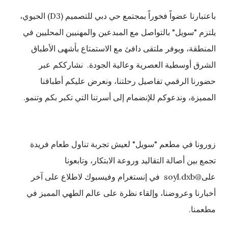
باعتبارنا عضواً فخوراً بمجتمع حي دبي للتصميم (D3) الحيوي،
يلتزم "سويل" بالتواصل مع المبدعين والمهنيين المحليين في
المنطقة، ويوفر ملتقى دافئ مع الاستمتاع بأشهى الأطباق
الشرق أوسطية العصرية وعالية الجودة. نشارككم عبر
حضورنا الرقمي تفاصيل رحلتنا، ونعرض عليكم أطباقنا
المميزة، وندعوكم للإنضمام إلى أسرتنا التي تكبر بكم وتنمو.
زورونا في مطعم "سويل" لعيش تجربة تناول طعام فريدة
تجمع بين أصالة التقاليد وروعة الابتكار، وتابعونا
على@soyl.dxb في إنستغرام وفيسبوك لاطلاع على آخر
أخبارنا وعروضنا، وإلقاء نظرة على عالم الطهي المميز في
مطعمنا.