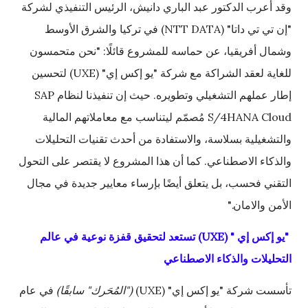
وقد أعرب الدكتور عبد الباري دانيش، الرئيس التنفيذي لشركة
"إن تي تي داتا" (NTT DATA) في تركيا والشرق الأوسط
وشمال أفريقيا، عن حماسه للمشروع قائلًا: "نحن متحمسون
للغاية لعقد الشراكة مع شركة "يو إكس إي" (UXE) لتحسين
إطار عملهم التشغيلي وتطويره. حيث إن تنفيذنا لنظام SAP
S/4HANA Cloud مُصمّم ليتناسب مع معاملاتهم المالية
والتشغيلية بسلاسة، والاستفادة من أحدث تقنيات التحليلات
والذكاء الاصطناعي. كما أن هذا المشروع لا يقتصر على التحول
التقني فحسب، بل يتعلق أيضًا بإرساء معايير جديدة في مجال
الأمن والامان."
"يو إكس إي " (
UXE
) تستعد لتحقيق قفزة نوعية في عالم
التحليلات والذكاء الاصطناعي
تأسست شركة "يو إكس إي" (UXE)
("المُحَرك" سابقًا)
في عام