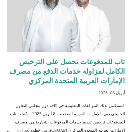
ضمن خطة توسّع طموحة تهدف إلى تقديم تجربة مازدا المتكاملة في
مختلف أنحاء العراق، وتشمل لاحقاً افتتاح مركزين إضافيين في أربيل
والبصرة. ولا تقتصر مهمتنا على تقديم السيارات الجديدة فحسب، بل
تشمل أيضاً خدمة مالكي سيارات مازدا الحاليين في مختلف أنحاء
العر...
تاب للمدفوعات تحصل على الترخيص
الكامل لمزاولة خدمات الدفع من مصرف
الإمارات العربية المتحدة المركزي
أبريل 08, 2025
لتستكمل بذلك الموافقات التنظيمية في كافة دول مجلس التعاون
الخليجي دبي، الإمارات العربية المتحدة – 8 أبريل 2025 – مُنحت تاب
للمدفوعات ترخيص تقديم خدمات المدفوعات التجارية من مصرف
الإمارات العربية المتحدة المركزي (CBUAE)، في خطوة تُعد إنجازاً