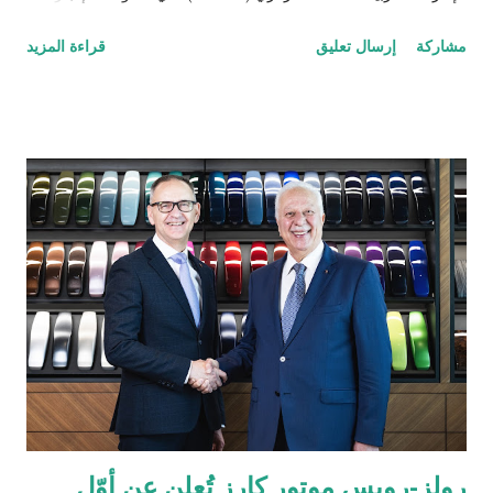
بارزاً يعزز من حضور الشركة في السوق الإماراتية. وبذلك، تستكمل
مشاركة
إرسال تعليق
قراءة المزيد
تاب للمدفوعات جميع الموافقات التنظيمية والتراخيص المطلوبة في
دول مجلس التعاون الخليجي. تُعد الإمارات العربية المتحدة السوق
الأكبر إقليمياً في مجال التقنية المالية والمدفوعات، إذ تحتضن 184
شركة متخصصة في هذا القطاع الحيوي. ومع استكمال التراخيص في
كلٍّ من السعودية، الكويت، قطر، البحرين، عُمان، والإمارات، تواصل
تاب للمدفوعات ترسيخ مكانتها كأحد أكثر مزوّدي خدمات الدفع ترخيصاً
والتزاماً بالامتثال التنظيمي ضمن الشركات العاملة في دول الخليج. كما
يؤكّد هذا الإنجاز دور تاب للمدفوعات في توحيد وتبسيط عمليات الدفع
الرقمي على مستوى منطقة الشرق الأوسط وشمال إفريقيا، انسجاماً
مع رؤيتها الهادفة إلى تطوير منظومة المدفوعات في المنطقة. يشهد
قطاع المدفوعات الرقمية في دولة الإمارات نمواً متسارعاً، إذ من ...
رولز-رويس موتور كارز تُعلن عن أوّل