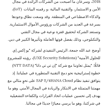
2018، وسرعان ما أصبحت من الشركات الرائدة في مجال
الأمن و الاستثمار، والتقنية المالية ،و رقمنه البيانات (IoT)،
والذكاء الاصطناعي في المنطقة. وقد وسعت نطاق وجودها
بسرعة في العديد من الشركات ورؤوس الأموال الاستثمارية.
وتستعد الشركة لتحقيق قفزة نوعية في مجال التقني
والتكنلوجي، وذلك بفضل قوتها العاملة وتأثيرها الكبير في دبي.
أوضح عبد الله جمعة، الرئيس التنفيذي لشركة "يو إكس إي
للحلول الأمنية" (UXE Security Solutions)، رؤيته للمشروع
قائلًا: "يمثل تعاوننا مع شركة "إن تي تي داتا" (NTT DATA)
خطوة إستراتيجية نحو دمج التقنية المتطورة في عملياتنا. إذ
يتوافق تنفيذ نظام SAP S/4HANA Cloud على نحوٍ مثالي مع
مهمتنا المتمثلة في الابتكار والريادة في المجال الأمني. وهو ما
يهدف إلى تحسين عمليات اتخاذ القرارات والكفاءة التشغيلية
في شركتنا، وهو ما يرسي معيارًا جديدًا في مجالنا.