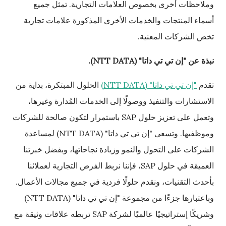
وملاحظات أخرى بخصوص العلامات التجارية. تمثل جميع
أسماء المنتجات والخدمات الأخرى المذكورة علامات تجارية
تخص الشركات المعنية.
نبذة عن "إن تي تي داتا" (NTT DATA).
تقدم
"إن تي تي داتا" (
NTT DATA)
الحلول المبتكرة، بداية من
الاستشارات والتنفيذ ووصولًا إلى الخدمات المُدارة وغيرها،
وتعمل على تعزيز حلول SAP باستمرار لتكون صالحة للشركات
وموظفيها. وتسعى "إن تي تي داتا" (NTT DATA) لمساعدة
الشركات على التحول والنمو وزيادة نجاحاتها، وبفضل خبرتنا
العميقة في حلول SAP، فإننا نربط الفرص التجارية لعملائنا
بأحدث التقنيات، ونقدم حلولًا فردية في جميع مجالات الأعمال.
وباعتبارها جزءًا من مجموعة "إن تي تي داتا" (NTT DATA)
وشريكًا إستراتيجيًا عالميًا لشركة SAP تربطه علاقات وثيقة مع