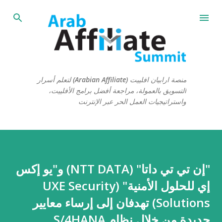
التخطي إلى المحتوى الرئيسي
منصة ارابيان افلييت (Arabian Affiliate) لتعلم أسرار
التسويق بالعمولة، مراجعة أفضل برامج الأفلييت،
واستراتيجيات العمل الحر عبر الإنترنت
"إن تي تي داتا" (NTT DATA) و"يو إكس
إي للحلول الأمنية" (UXE Security
Solutions) تهدفان إلى إرساء معايير
جديدة من خلال نظام S/4HANA