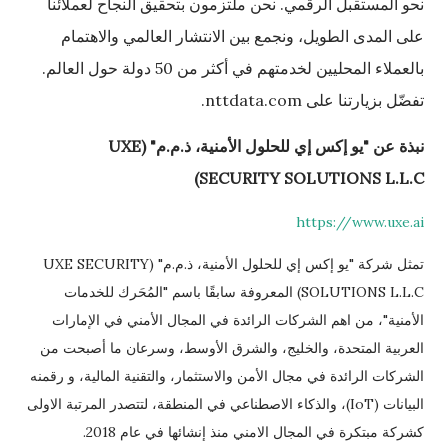
نحو المستقبل الرقمي. نحن ملتزمون بتحقيق النجاح لعملائنا
على المدى الطويل، ونجمع بين الانتشار العالمي والاهتمام
بالعملاء المحليين لخدمتهم في أكثر من 50 دولة حول العالم.
تفضّل بزيارتنا على nttdata.com.
نبذة عن "يو إكس إي للحلول الأمنية، ذ.م.م" (
UXE
)
SECURITY SOLUTIONS L.L.C
https://www.uxe.ai
تمثل شركة "يو إكس إي للحلول الأمنية، ذ.م.م" (UXE SECURITY
SOLUTIONS L.L.C) المعروفة سابقًا باسم "المُحَرك للخدمات
الأمنية"، من اهم الشركات الرائدة في المجال الأمني في الإمارات
العربية المتحدة، والخليج، والشرق الأوسط، وسرعان ما أصبحت من
الشركات الرائدة في مجال الأمن والاستثمار، والتقنية المالية، و رقمنه
البيانات (IoT)، والذكاء الاصطناعي في المنطقة، لتتصدر المرتبة الاولى
كشركة مبتكرة في المجال الامني منذ إنشائها في عام 2018.