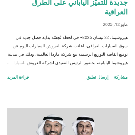
جديدة للتميّز الياباني على الطرق
العراقية
مايو 12, 2025
هيروشيما، 22 نيسان 2025– في لحظة تُجسّد بداية فصل جديد في
سوق السيارات العراقي، اعلنت شركة العروش للسيارات اليوم عن
توقيع اتفاقية التوزيع الرسمية مع شركة مازدا العالمية، وذلك في مدينة
هيروشيما اليابانية، بحضور الرئيس التنفيذي لشركة العروش للسيارات
الدكتور صباح عبد اللطيف السالم والسيد منابو أوسوغا، المدير العام
مشاركة
إرسال تعليق
قراءة المزيد
للمبيعات والتسويق العالمي لشركة مازدا. وبموجب هذه الشراكة،
أصبحت شركة العروش للسيارات الموزّع الحصري لسيارات مازدا في
العراق، لتقدّم للسوق العراقي سيارات مصنّعة في اليابان، تُعرف
بدقّتها الهندسية وأدائها العالي وتصميمها الأنيق الذي يجمع بين الحداثة
والاعتمادية، والمصمّمة خصيصاً لتناسب أجواء واحتياجات الشرق
الأوسط. تبدأ المرحلة الأولى بإطلاق مركزين متكاملين يشملان مبيعات
وخدمات ما بعد البيع وقطع الغيار في بغداد والسليمانية، كخطوة أولى