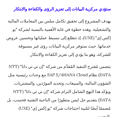
ستؤدي مركزية البيانات إلى تعزيز الرؤى والكفاءة والابتكار
يهدف المشروع إلى تحقيق تكامل سلس بين المعاملات المالية
والتشغيلية. وهذه خطوة في غاية الأهمية بالنسبة لشركة "يو
إكس إي" (UXE)، إذ تتطلع إلى تبسيط عملياتها وتحسين عروض
خدماتها. حيث ستوفر مركزية البيانات رؤى غير مسبوقة
للشركة، وهو ما يؤدي إلى تعزيز الكفاءة والابتكار.
يتضمن مُقترح التنفيذ المُقدَّم من شركة "إن تي تي داتا" (NTT
DATA) نظام SAP S/4HANA Cloud مع وحدات رئيسية مثل
الشؤون المالية، والمبيعات، وتحديد المورّدين، والمشتريات.
ويؤكد هذا النهج الشامل التزام شركة "إن تي تي داتا" (NTT
DATA) بتقديم حل ليس متطورًا من الناحية التقنية فحسب، بل
مُصممًا أيضًا لتلبية احتياجات شركة "يو إكس إي" (UXE)
بالتحديد.