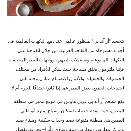
يتجسد "آر آند بي" بمنظور عالمي عند دمج النكهات العالمية في
أجواء مستوحاة من الثقافة العربية. من خلال انفتاحنا على
النكهات المتنوعة، وتفضيلات الطهي، ووجهات النظر المختلفة،
فإننا ملتزمون بخلق مساحة حيث يمكن للأفراد من مختلف
الجنسيات والخلفيات والأذواق الانضمام لتبادل وجبة تلبي
احتياجات الجميع، بغض النظر عما إذا كانوا عشاقًا للحوم أم لا.
يقع مطعم آر أند بي غريل هاوس في موقع مميز في منطقة
البطين، حيث يقدم خدماته لسكان وسياح إمارة أبو ظبي.
البطين هي منطقة متنوعة تضم وحدات سكنية وميناء صيد
ومركز معارض ومعارض فنية وفنادق وأبراج تجارية. بفضل