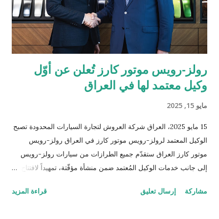
مع رؤيتها الهادفة إلى تطوير منظومة المدفوعات في المنطقة. يشهد
قطاع المدفوعات الرقمية في دولة الإمارات نمواً متسارعاً، إذ من ...
رولز-رويس موتور كارز تُعلن عن أوّل
وكيل معتمد لها في العراق
مايو 15, 2025
15 مايو 2025، العراق شركة العروش لتجارة السيارات المحدودة تصبح
الوكيل المعتمد لرولز-رويس موتور كارز في العراق رولز-رويس
موتور كارز العراق ستقدّم جميع الطرازات من سيارات رولز-رويس
إلى جانب خدمات الوكيل المُعتمد ضمن منشأة مؤقّتة، تمهيداً لافتتاح
صالة عرض جديدة في العام 2026 الوكيل الأوّل في العراق لرولز-
مشاركة
إرسال تعليق
قراءة المزيد
رويس منذ تأسيس العلامة التجارية قبل 120 عاماً سوق المنتجات
الفاخرة العراقية تشهد تطوراً ملحوظاً ويُرتقب أن تُظهر نمواً مستداماً