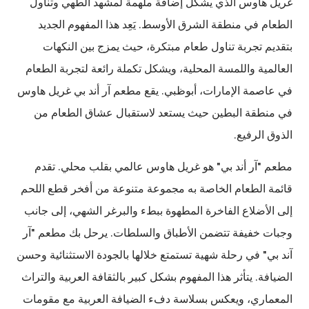
غريل هاوس الذي يشكل إضافة ملهمة لمشهد الطهي وتناول
الطعام في منطقة الشرق الأوسط. يَعِد هذا المفهوم الجديد
بتقديم تجربة تناول طعام مبتكرة، حيث يمزج بين النكهات
العالمية واللمسة المحلية، ويشكل تكملة رائعة لتجربة الطعام
في عاصمة الإمارات، أبوظبي. يقع مطعم آر أند بي غريل هاوس
في منطقة البطين حيث يستعد لاستقبال عشاق الطعام من
الذوق الرفيع.
مطعم "آر أند بي" هو غريل هاوس عالمي بقلب محلي. تقدم
قائمة الطعام الخاصة به مجموعة متنوعة من أفخر قطع اللحم
إلى الأضلاع الفاخرة المطهوة ببطء والبرغر الشهي، إلى جانب
وجبات خفيفة تتضمن الأطباق والسلطات. يرحل بك مطعم "آر
آند بي" في رحلة شهية تستمتع خلالها بالجودة الاستثنائية وحسن
الضيافة. يتأثر هذا المفهوم بشكل كبير بالثقافة العربية والتراث
المعماري، ويعكس بسلاسة دفء الضيافة العربية مع مقومات