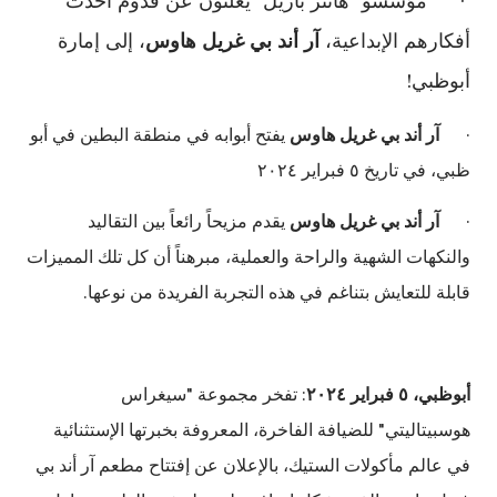
· مؤسسو "هانتر باريل" يعلنون عن قدوم أحدث
أفكارهم الإبداعية،
آر أند بي غريل هاوس
، إلى إمارة
أبوظبي!
·
آر أند بي غريل هاوس
يفتح أبوابه في منطقة البطين في أبو
ظبي، في تاريخ ٥ فبراير ٢٠٢٤
·
آر أند بي غريل هاوس
يقدم مزيحاً رائعاً بين التقاليد
والنكهات الشهية والراحة والعملية، مبرهناً أن كل تلك المميزات
قابلة للتعايش بتناغم في هذه التجربة الفريدة من نوعها.
أبوظبي،
٥ فبراير ٢٠٢٤
: تفخر مجموعة "سيغراس
هوسبيتاليتي" للضيافة الفاخرة، المعروفة بخبرتها الإستثنائية
في عالم مأكولات الستيك، بالإعلان عن إفتتاح مطعم آر أند بي