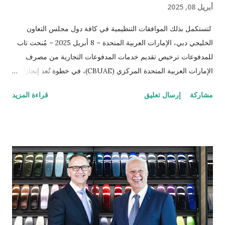
أبريل 08, 2025
لتستكمل بذلك الموافقات التنظيمية في كافة دول مجلس التعاون
الخليجي دبي، الإمارات العربية المتحدة – 8 أبريل 2025 – مُنحت تاب
للمدفوعات ترخيص تقديم خدمات المدفوعات التجارية من مصرف
الإمارات العربية المتحدة المركزي (CBUAE)، في خطوة تُعد إنجازاً
بارزاً يعزز من حضور الشركة في السوق الإماراتية. وبذلك، تستكمل
مشاركة
إرسال تعليق
قراءة المزيد
تاب للمدفوعات جميع الموافقات التنظيمية والتراخيص المطلوبة في
دول مجلس التعاون الخليجي. تُعد الإمارات العربية المتحدة السوق
الأكبر إقليمياً في مجال التقنية المالية والمدفوعات، إذ تحتضن 184
شركة متخصصة في هذا القطاع الحيوي. ومع استكمال التراخيص في
كلٍّ من السعودية، الكويت، قطر، البحرين، عُمان، والإمارات، تواصل
تاب للمدفوعات ترسيخ مكانتها كأحد أكثر مزوّدي خدمات الدفع ترخيصاً
والتزاماً بالامتثال التنظيمي ضمن الشركات العاملة في دول الخليج. كما
يؤكّد هذا الإنجاز دور تاب للمدفوعات في توحيد وتبسيط عمليات الدفع
الرقمي على مستوى منطقة الشرق الأوسط وشمال إفريقيا، انسجاماً