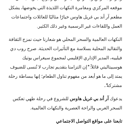
موقعه المركزي ومغامرة النكهات اللذيذة التي يخوضها، يشكل
مطعم آر أند بي غريل هاوس خيارًا مثاليًا للعائلات واجتماعات
العمل واللقاءات غير الرسمية وغير ذلك الكثير.
النكهات العالمية والسحر المحلي هو شعارنا حيث نمزج الثقافة
والتقاليد المحلية بسلاسة مع التأثيرات الحديثة. صرح روب دي
فيلييه، المدير الإداري الإقليمي لمجموع سيغراس بوتيك
هوسبيتاليتي قائلاً:
"
إن التزامنا بتقديم تجارب لا تُنسى للضيوف
يمتد إلى ما هو أبعد من مفهوم تناول الطعام؛ إنها ببساطة رحلة
مشتركة
".
يدعوك
آر أند بي غريل هاوس
للشروع في رحلة طهي تعكس
السحر العربي والراحة العصرية والنكهات العالمية.
تابعنا على مواقع التواصل الاجتماعي