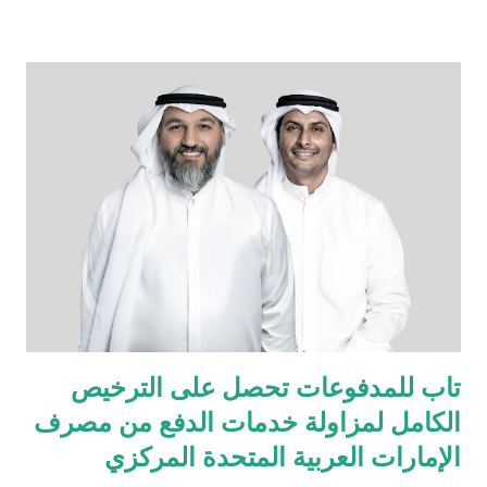
العراق، لتقدّم للسوق العراقي سيارات مصنّعة في اليابان، تُعرف
بدقّتها الهندسية وأدائها العالي وتصميمها الأنيق الذي يجمع بين الحداثة
والاعتمادية، والمصمّمة خصيصاً لتناسب أجواء واحتياجات الشرق
الأوسط. تبدأ المرحلة الأولى بإطلاق مركزين متكاملين يشملان مبيعات
وخدمات ما بعد البيع وقطع الغيار في بغداد والسليمانية، كخطوة أولى
ضمن خطة توسّع طموحة تهدف إلى تقديم تجربة مازدا المتكاملة في
مختلف أنحاء العراق، وتشمل لاحقاً افتتاح مركزين إضافيين في أربيل
والبصرة. ولا تقتصر مهمتنا على تقديم السيارات الجديدة فحسب، بل
تشمل أيضاً خدمة مالكي سيارات مازدا الحاليين في مختلف أنحاء
العر...
تاب للمدفوعات تحصل على الترخيص
الكامل لمزاولة خدمات الدفع من مصرف
الإمارات العربية المتحدة المركزي