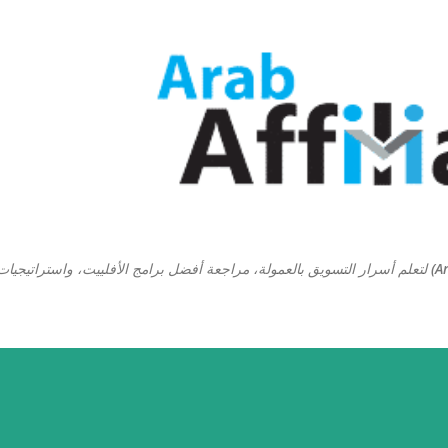
التخطي إلى المحتوى الرئيسي
منصة ارابيان افلييت (Arabian Affiliate) لتعلم أسرار التسويق بالعمولة، مراجعة أفضل برامج الأفلييت، واستراتيجيا