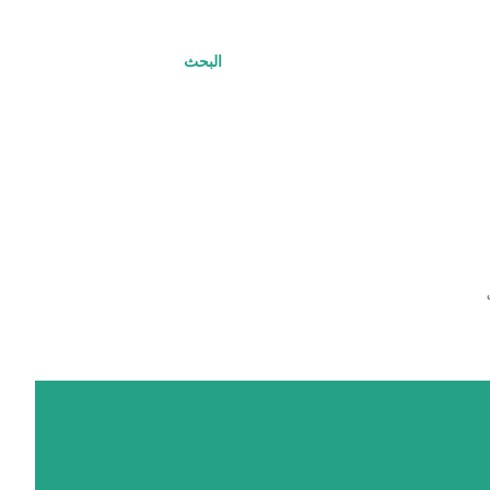
البحث
ت