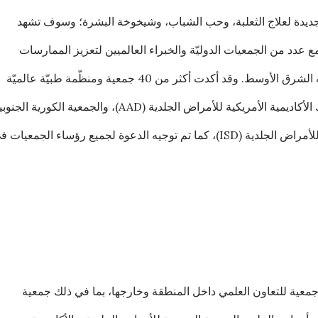
ة الجديدة لعلاج الثعلبة، وحب الشباب، وشيخوخة البشرة؛ وسوف تشهد
مع عدد من الجمعيات الدوليّة والخبراء العالميين لتعزيز الممارسات
الجلدية والتجميلية المُتقدمة في دول منطقة الشرق الأوسط. وقد أكدت أكثر من 40 جمعية ومنظّمة طبيّة عالميّة
وحكوميّة، مشاركتها في الحدث؛ بما في ذلك الأكاديمية الأمريكية للأمراض الجلدية (AAD)، والجمعية الكورية ال
للأمراض الجلدية (SKDS) والجمعية الدولية للأمراض الجلدية (ISD)، كما تم توجيه الدعوة لجميع رؤساء الجمعيات
ح ميدام في توقيع مذكرات تفاهم مع 27 جمعية للتعاون العلمي داخل المنطقة وخارجها، بما في ذلك جمعية