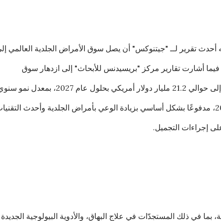
يه أحدث تقرير لــ "جيتنوكس" أن يصل سوق الأمراض الجلدية العالمي إل
34 مليار دولار أمريكي بحلول عام 2026، فيما أشارت تقارير مركز "بريسيدنس للأبحاث" إلى ازدهار سوق
مستحضرات التجميل الطبيّة العالمي ليصل إلى حوالي 21.2 مليار دولار أمريكي بحلول عام 2027، بمعدل نمو 
مركب 9.4٪ خلال الفترة من 2021 إلى 2027، مدفوعًا بشكل أساسي بزيادة الوعي بأمراض الجلدية وأحدث التقني
على إجراءات التجميل.
 بما في ذلك المستجدّات في علاج البهاق، والأدوية البيولوجية الجديدة