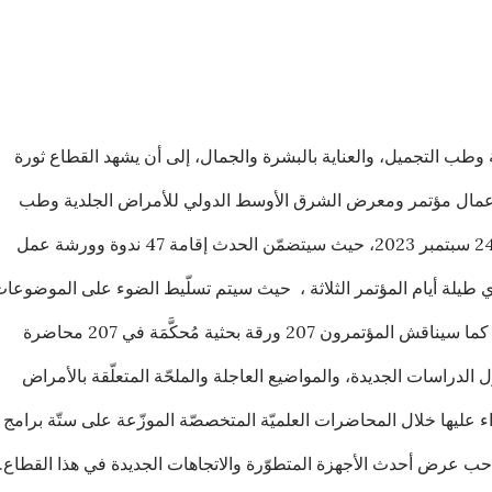
 وطب التجميل، والعناية بالبشرة والجمال، إلى أن يشهد القطاع ثورة
أعمال مؤتمر ومعرض الشرق الأوسط الدولي للأمراض الجلدية وطب
التجميل (ميدام 2023) في الفترة من 22 – 24 سبتمبر 2023، حيث سيتضمّن الحدث إقامة 47 ندوة وورشة عمل
 طيلة أيام المؤتمر الثلاثة ، حيث سيتم تسلّيط الضوء على الموضوعا
الرئيسيّة والجديدة في طب الجلد والتجميل، كما سيناقش المؤتمرون 207 ورقة بحثية مُحكَّمَة في 207 محاضرة
لدراسات الجديدة، والمواضيع العاجلة والملحّة المتعلّقة بالأمراض
اء عليها خلال المحاضرات العلميّة المتخصصّة الموزّعة على ستّة برامج
حب عرض أحدث الأجهزة المتطوّرة والاتجاهات الجديدة في هذا القطاع.