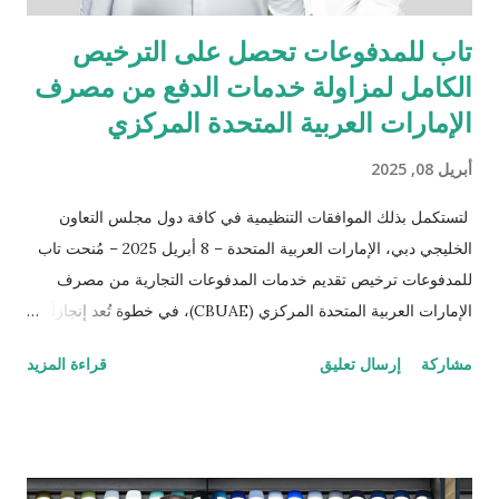
تاب للمدفوعات تحصل على الترخيص
الكامل لمزاولة خدمات الدفع من مصرف
الإمارات العربية المتحدة المركزي
أبريل 08, 2025
لتستكمل بذلك الموافقات التنظيمية في كافة دول مجلس التعاون
الخليجي دبي، الإمارات العربية المتحدة – 8 أبريل 2025 – مُنحت تاب
للمدفوعات ترخيص تقديم خدمات المدفوعات التجارية من مصرف
الإمارات العربية المتحدة المركزي (CBUAE)، في خطوة تُعد إنجازاً
بارزاً يعزز من حضور الشركة في السوق الإماراتية. وبذلك، تستكمل
مشاركة
إرسال تعليق
قراءة المزيد
تاب للمدفوعات جميع الموافقات التنظيمية والتراخيص المطلوبة في
دول مجلس التعاون الخليجي. تُعد الإمارات العربية المتحدة السوق
الأكبر إقليمياً في مجال التقنية المالية والمدفوعات، إذ تحتضن 184
شركة متخصصة في هذا القطاع الحيوي. ومع استكمال التراخيص في
كلٍّ من السعودية، الكويت، قطر، البحرين، عُمان، والإمارات، تواصل