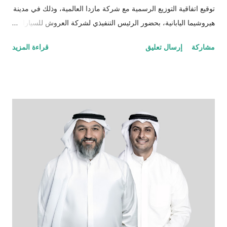
توقيع اتفاقية التوزيع الرسمية مع شركة مازدا العالمية، وذلك في مدينة
هيروشيما اليابانية، بحضور الرئيس التنفيذي لشركة العروش للسيارات
الدكتور صباح عبد اللطيف السالم والسيد منابو أوسوغا، المدير العام
مشاركة
إرسال تعليق
قراءة المزيد
للمبيعات والتسويق العالمي لشركة مازدا. وبموجب هذه الشراكة،
أصبحت شركة العروش للسيارات الموزّع الحصري لسيارات مازدا في
العراق، لتقدّم للسوق العراقي سيارات مصنّعة في اليابان، تُعرف
بدقّتها الهندسية وأدائها العالي وتصميمها الأنيق الذي يجمع بين الحداثة
والاعتمادية، والمصمّمة خصيصاً لتناسب أجواء واحتياجات الشرق
الأوسط. تبدأ المرحلة الأولى بإطلاق مركزين متكاملين يشملان مبيعات
وخدمات ما بعد البيع وقطع الغيار في بغداد والسليمانية، كخطوة أولى
ضمن خطة توسّع طموحة تهدف إلى تقديم تجربة مازدا المتكاملة في
مختلف أنحاء العراق، وتشمل لاحقاً افتتاح مركزين إضافيين في أربيل
والبصرة. ولا تقتصر مهمتنا على تقديم السيارات الجديدة فحسب، بل
تشمل أيضاً خدمة مالكي سيارات مازدا الحاليين في مختلف أنحاء
العر...