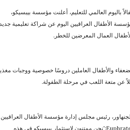
العراق - 24 يناير 2023: احتفالاً باليوم العالمي للتعليم، أعلنت مؤسسة بيبسيكو،
ؤسسة الأطفال العراقيين اليوم عن شراكة تعليمية جديد
الأطفال العمال المعرضين للخطر.
 الضعفاء والأطفال العاملين دروسًا خصوصية ووجبات مغذي
ضلاً عن متعة اللعب في مرحلة الطفولة.
لجنهاور، رئيس مجلس إدارة مؤسسة الأطفال العراقيين
والشريك الإداري في Euphrates Advisors:"نحن ممتنون لاستثمار بيبسيكو في هذه