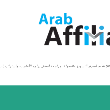
التخطي إلى المحتوى الرئيسي
منصة ارابيان افلييت (Arabian Affiliate) لتعلم أسرار التسويق بالعمولة، مراجعة أفضل برامج الأفلييت، واستراتيجيا