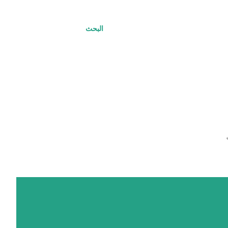
البحث
ت