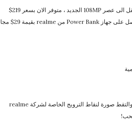
افضل 108MP، جهاز realme 9 انتقل الى عصر 108MP الجديد ، متوفر الان بسعر 219$
فقط! اشتري جهاز realme 9 واحصل على جهاز Power Bank من ealme
✅اشتري اي جهاز realme الذكية والتقط صورة لنقاط الترويج الخاصة لشركة realme
حب!