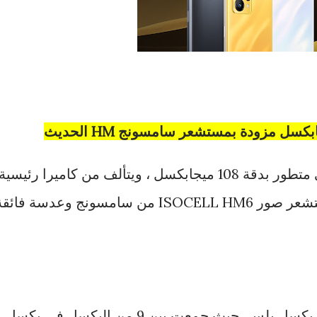
يتميز realme 9 بنظام كاميرا ثلاثي متطور بدقة 108 ميجابكسل ، ويتألف من كاميرا رئيسية
بقوة 108 ميجابكسل مدعومة بمستشعر صور ISOCELL HM6 من سامسونج وعدسة فائ
أحدثت realme ثورة في تقنية نانو بكسل بلس، حيث جمعت بين 9 من البكسل في بكسل