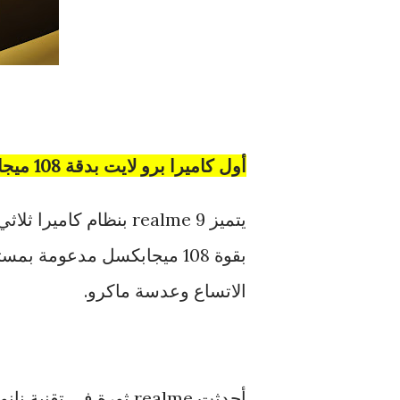
أول كاميرا برو لايت بدقة 108 ميجابكسل مزودة بمستشعر سامسونج HM الحديث
الاتساع وعدسة ماكرو.