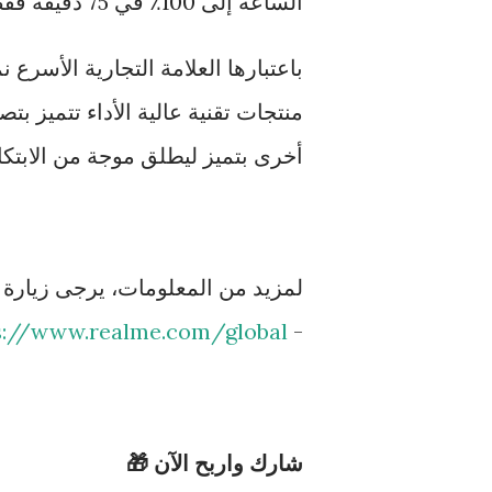
الساعة إلى 100٪ في 75 دقيقة فقط و 50٪ في 31 دقيقة فقط.
أخرى بتميز ليطلق موجة من الابتكا
s://www.realme.com/global
-
شارك واربح الآن 🎁