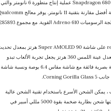
إلى 2.4 جيجا هرتز. يستخدم معالج Snapdragon 680 عملية إنتاج متطورة 6 نانومتر والتي
تضمن ما يصل إلى 20٪ كفاءة طاقة أفضل مقارنة بتقنية 11 نانومتر. يوفر معالج m
Snapdragon 680 ايضا وحدة معالجة الرسوميات Adreno 610 القوية. مع مجموع 893
بالإضافة إلى ذلك ، يحتوي realme 9 على شاشة Super AMOLED 90 هرتز بمعدل ت
90 هرتز لتجربة مشاهدة مريحة. معدل عينة اللمس 360 هرتز يجعل تجربة الألعاب تبدو
سلسة للغاية يوفر realme 9 تجربة بصرية فائقة مع شاشة مقاس 6.4 بوصة ونسبة شاشة
لشحن القوي بقدرة 33 وات ، يمكن الشحن الأسرع باستخدام تقنية الشحن عالية
الجهد والتيار المنخفض ، والتي يمكنها شحن بطارية ضخمة بقوة 5000 مللي أمبير في