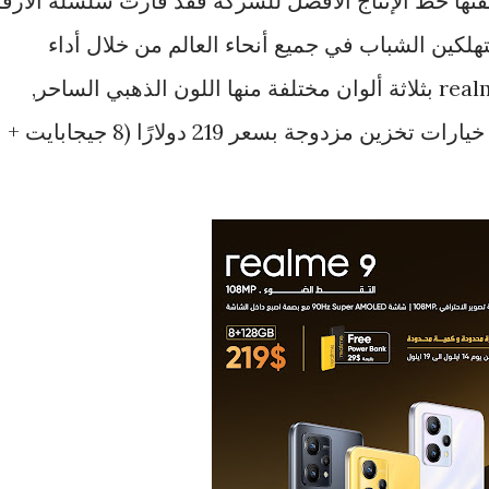
 بدقة 108MP ProLight. بصفتها خط الإنتاج الأفضل للشركة فقد فازت سلسلة الأرق
ذكية من realme بالمستهلكين الشباب في جميع أنحاء العالم من خلال أداء
وتصميم كاميرا متميزين. يأتي realme 9 بثلاثة ألوان مختلفة منها اللون الذهبي الساحر,
والأسود الغامق, والأبيض اللامع مع خيارات تخزين مزدوجة بسعر 219 دولارًا (8 جيجابايت +