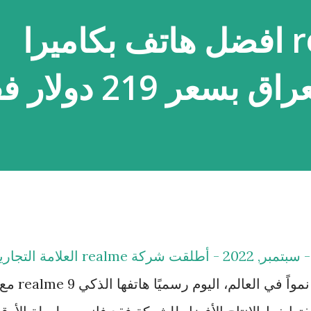
جهاز realme 9 افضل هاتف بكاميرا
غداد, العراق, 20 ايلول - سبتمبر, 2022 - أطلقت شركة realme العلامة ال
للهواتف الذكية الأسرع نمواً في العالم، اليوم رسميًا هاتفها الذكي realme 9 