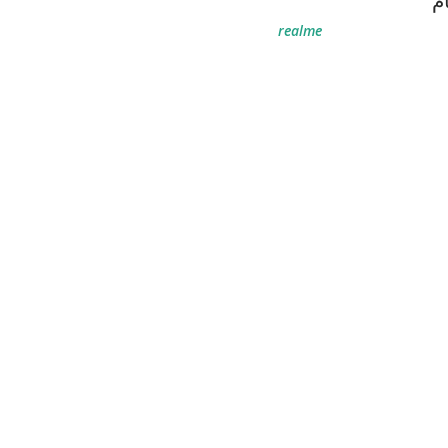
ام
realme