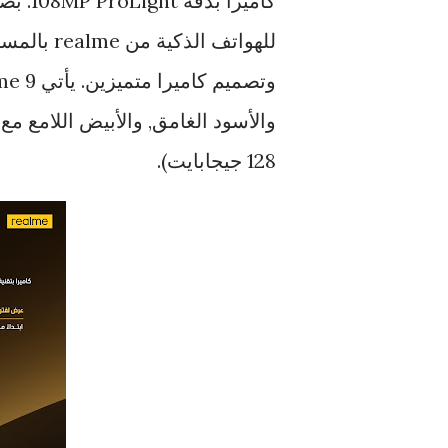
كاميرا
للهواتف ال
128 جيجابايت).