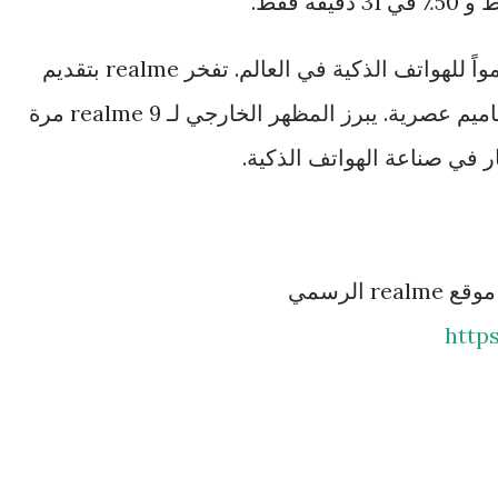
باعتبارها العلامة التجارية الأسرع نمواً للهواتف الذكية في العالم. تفخر realme بتقديم
منتجات تقنية عالية الأداء تتميز بتصاميم عصرية. يبرز المظهر الخارجي لـ realme 9 مرة
ر في صناعة الهواتف الذكية.
لمزيد من المعلومات، يرجى زيارة موقع realme الرسمي
http