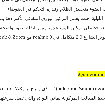
 الضوء منخفض الظلام وقدرة التحكم في الضوضاء -
الليلية. حيث يعمل التركيز البؤري التلقائي الأكثر دقة بما
يصل إلى 9 مرات والتكبير المستشعر 3x على تمكين المستخدمين من التقاط صور واضحة
ورائعة بسهولة، مما يجعل وضع تصوير الشارع 2.0 متكامل في realme 9 مع om
يأتي هاتف realme 9 بمعالج Qualcomm Snapdragon 680، الذي يمزج بين 3
درة في وحدة المعالجة المركزية ثماني النواة، والتي تصل سرعتها