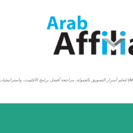
التخطي إلى المحتوى الرئيسي
منصة ارابيان افلييت (Arabian Affiliate) لتعلم أسرار التسويق بالعمولة، مراجعة أفضل برامج الأفلييت، واستراتيجيا