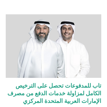
العراق، لتقدّم للسوق العراقي سيارات مصنّعة في اليابان، تُعرف
بدقّتها الهندسية وأدائها العالي وتصميمها الأنيق الذي يجمع بين الحداثة
والاعتمادية، والمصمّمة خصيصاً لتناسب أجواء واحتياجات الشرق
الأوسط. تبدأ المرحلة الأولى بإطلاق مركزين متكاملين يشملان مبيعات
وخدمات ما بعد البيع وقطع الغيار في بغداد والسليمانية، كخطوة أولى
ضمن خطة توسّع طموحة تهدف إلى تقديم تجربة مازدا المتكاملة في
مختلف أنحاء العراق، وتشمل لاحقاً افتتاح مركزين إضافيين في أربيل
والبصرة. ولا تقتصر مهمتنا على تقديم السيارات الجديدة فحسب، بل
تشمل أيضاً خدمة مالكي سيارات مازدا الحاليين في مختلف أنحاء
العر...
تاب للمدفوعات تحصل على الترخيص
الكامل لمزاولة خدمات الدفع من مصرف
الإمارات العربية المتحدة المركزي