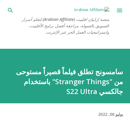
التخطي إلى المحتوى الرئيسي
منصة ارابيان افلييت (Arabian Affiliate) لتعلم أسرار
التسويق بالعمولة، مراجعة أفضل برامج الأفلييت،
واستراتيجيات العمل الحر عبر الإنترنت
سامسونج تطلق فيلماً قصيراً مستوحى
من "Stranger Things" باستخدام
جالكسي S22 Ultra
يوليو 06, 2022