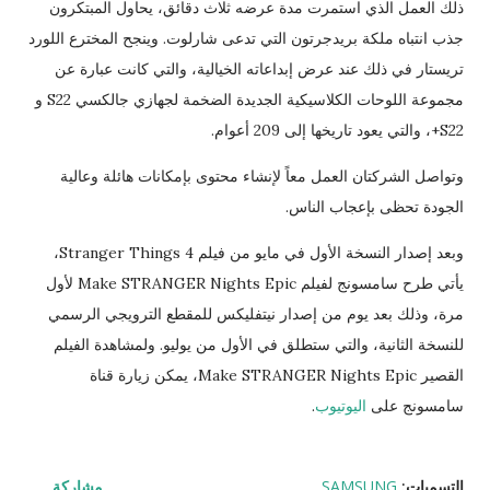
ذلك العمل الذي استمرت مدة عرضه ثلاث دقائق، يحاول المبتكرون
جذب انتباه ملكة بريدجرتون التي تدعى شارلوت. وينجح المخترع اللورد
تريستار في ذلك عند عرض إبداعاته الخيالية، والتي كانت عبارة عن
مجموعة اللوحات الكلاسيكية الجديدة الضخمة لجهازي جالكسي S22 و
S22+، والتي يعود تاريخها إلى 209 أعوام.
وتواصل الشركتان العمل معاً لإنشاء محتوى بإمكانات هائلة وعالية
الجودة تحظى بإعجاب الناس.
وبعد إصدار النسخة الأول في مايو من فيلم Stranger Things 4،
يأتي طرح سامسونج لفيلم Make STRANGER Nights Epic لأول
مرة، وذلك بعد يوم من إصدار نيتفليكس للمقطع الترويجي الرسمي
للنسخة الثانية، والتي ستطلق ​​في الأول من يوليو. ولمشاهدة الفيلم
القصير Make STRANGER Nights Epic، يمكن زيارة قناة
سامسونج على
اليوتيوب
.
التسميات:
SAMSUNG
مشاركة