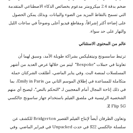
ضخم بدقة 2.4 ميكرومتر مدعوم بخصائص الذكاء الاصطناعي المتقدمة
التي تسمح بالتقاط المزيد من الضوء والبيانات. وبذلك يمكن الحصول
على إضاءة أكثر إشراقاً، ومقاطع فيديو أعلى وضوحاً في ساعات الليل
والنهار على حد سواء.
عالم من المحتوى الاستثنائي
ترتبط سامسونج ونيتفليكس بشراكة طويلة الأمد، وسبق لهما أن
تعاونتا في حملات "Bespoke" ليتم من خلالها عرض العديد من أشهر
المسلسلات لمنصة البث. وفي يناير الماضي، أطلقت الشركتان حملة
متكاملة للمساعدة في إطلاق الموسم الثاني من Emily in Paris، بما
في ذلك إتاحة المجال أمام المعجبين لـ "التحكم بالنص"، ليصبح أي منهم
الشخصية الرئيسية في ملصق الفيلم باستخدام جهاز ساسونج جالكسي
Z Flip 5G.
وتعاون الطرفان أيضاً لإنتاج الفيلم القصير Bridgerton للكشف عن
سلسلة جالكسي S22 في حدث Unpacked في فبراير الماضي. وفي