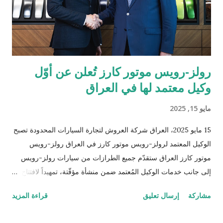
مع رؤيتها الهادفة إلى تطوير منظومة المدفوعات في المنطقة. يشهد
قطاع المدفوعات الرقمية في دولة الإمارات نمواً متسارعاً، إذ من ...
رولز-رويس موتور كارز تُعلن عن أوّل
وكيل معتمد لها في العراق
مايو 15, 2025
15 مايو 2025، العراق شركة العروش لتجارة السيارات المحدودة تصبح
الوكيل المعتمد لرولز-رويس موتور كارز في العراق رولز-رويس
موتور كارز العراق ستقدّم جميع الطرازات من سيارات رولز-رويس
إلى جانب خدمات الوكيل المُعتمد ضمن منشأة مؤقّتة، تمهيداً لافتتاح
صالة عرض جديدة في العام 2026 الوكيل الأوّل في العراق لرولز-
مشاركة
إرسال تعليق
قراءة المزيد
رويس منذ تأسيس العلامة التجارية قبل 120 عاماً سوق المنتجات
الفاخرة العراقية تشهد تطوراً ملحوظاً ويُرتقب أن تُظهر نمواً مستداماً