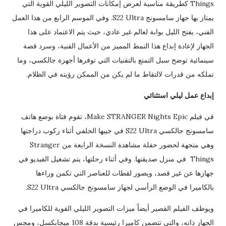
Things كطريقة مناسبة لعرض إمكانات التصوير الليلي القوية التي
يمتاز بها جهاز سامسونج S22 Ultra. وفي الموسم الرابع من هذا العمل
الفني، يفتح الليل بوابة لعالم غير عادي، حيث يتم الاعتماد على هذا
الجهاز لإعادة إبداع هذا النمط المميز من الأعمال الفنية، وسرد قصة
سينمائية توضح سبل التمتع بالتقنيات التي توفرها أجهزة جالكسي، وما
تملكه من قدرات لالتقاط ما لم يكن من الممكن رؤيته في الظلام.
إبداع عمل ليلي استثنائي
في فيلم Make STRANGER Nights Epic، تقوم فتاة بوضع هاتف
سامسونج جالكسي S22 Ultra في جيبها الخلفي أثناء ركوب دراجتها
وهي متجهة لحضور حفلة مشاهدة النسخة الرابعة من Stranger
Things في منزل صديقتها. وفي أثناء رحلتها، يتم تشغيل الفيديو في
جهازها عن غير قصد، ويصور لقطات للعناصر التي تكمن وراءها
بالكاميرا في الوضع الرأسي لجهاز سامسونج جالكسي S22 Ultra.
ويوظف الفيلم القصير أيضاً ميزات التصوير الليلي القوية للكاميرا في
الجهاز ذاته، والتي تتضمن كاميرا رئيسية بدقة 108 ميجابكسل، ومجس