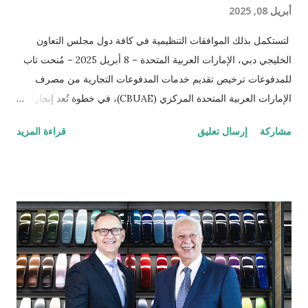
أبريل 08, 2025
لتستكمل بذلك الموافقات التنظيمية في كافة دول مجلس التعاون
الخليجي دبي، الإمارات العربية المتحدة – 8 أبريل 2025 – مُنحت تاب
للمدفوعات ترخيص تقديم خدمات المدفوعات التجارية من مصرف
الإمارات العربية المتحدة المركزي (CBUAE)، في خطوة تُعد إنجازاً
بارزاً يعزز من حضور الشركة في السوق الإماراتية. وبذلك، تستكمل
مشاركة
إرسال تعليق
قراءة المزيد
تاب للمدفوعات جميع الموافقات التنظيمية والتراخيص المطلوبة في
دول مجلس التعاون الخليجي. تُعد الإمارات العربية المتحدة السوق
الأكبر إقليمياً في مجال التقنية المالية والمدفوعات، إذ تحتضن 184
شركة متخصصة في هذا القطاع الحيوي. ومع استكمال التراخيص في
كلٍّ من السعودية، الكويت، قطر، البحرين، عُمان، والإمارات، تواصل
تاب للمدفوعات ترسيخ مكانتها كأحد أكثر مزوّدي خدمات الدفع ترخيصاً
والتزاماً بالامتثال التنظيمي ضمن الشركات العاملة في دول الخليج. كما
يؤكّد هذا الإنجاز دور تاب للمدفوعات في توحيد وتبسيط عمليات الدفع
الرقمي على مستوى منطقة الشرق الأوسط وشمال إفريقيا، انسجاماً