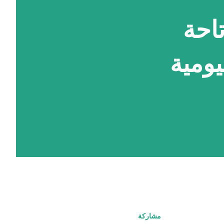
ق حملة #YouMake لإتاحة
ومية
مشاركة