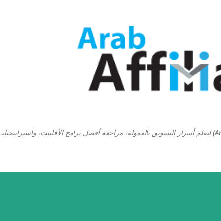
التخطي إلى المحتوى الرئيسي
منصة ارابيان افلييت (Arabian Affiliate) لتعلم أسرار التسويق بالعمولة، مراجعة أفضل برامج الأفلييت، واستراتيجيا