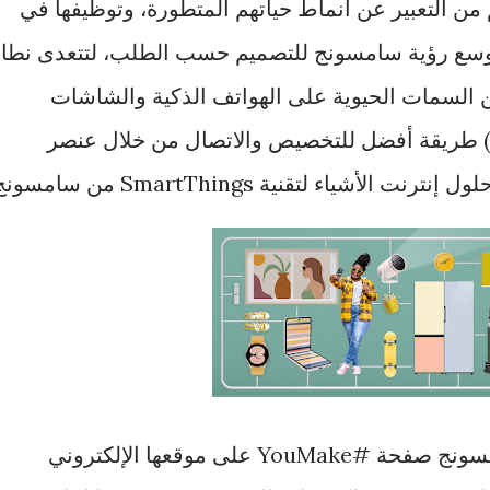
من التعبير عن أنماط حياتهم المتطورة، وتوظيفها في
توسع رؤية سامسونج للتصميم حسب الطلب، لتتعدى نطا
من السمات الحيوية على الهواتف الذكية والشاشات
) طريقة أفضل للتخصيص والاتصال من خلال عنصر
شياء لتقنية SmartThings من سامسونج.
ولتدشين هذه الحملة، أطلقت سامسونج صفحة #YouMake على موقعها الإلكتروني