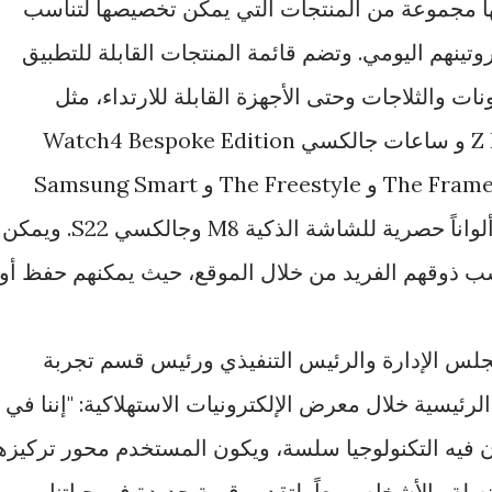
من خلالها مجموعة من المنتجات التي يمكن تخصيصها لتناسب
نهم اليومي. وتضم قائمة المنتجات القابلة للتطبيق
نات والثلاجات وحتى الأجهزة القابلة للارتداء، مثل
جالكسي Z Flip3 Bespoke Edition و ساعات جالكسي Watch4 Bespoke Edition
وثلاجة Bespoke وجهاز التلفزيون The Frame و The Freestyle و Samsung Smart
Monitor M8. ويقدم الموقع أيضاً ألواناً حصرية للشاشة الذكية M8 وجالكسي S22. ويمكن
ب ذوقهم الفريد من خلال الموقع، حيث يمكنهم حفظ أو
لس الإدارة والرئيس التنفيذي ورئيس قسم تجربة
رئيسية خلال معرض الإلكترونيات الاستهلاكية: "إننا في
فيه التكنولوجيا سلسة، ويكون المستخدم محور تركيزها
صلة والأشخاص معاً، لتقديم قيمة جديدة في حياتنا