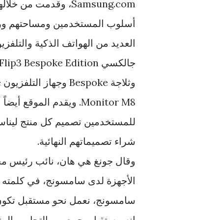
Samsung.com، وقدمت 
أسلوب المستخدمين ومساحتهم وروتي
العديد من الهواتف الذكية والتلفزيو
للمستخدمين تصميم كل منتج ليناس
شراء تصميماتهم النهائية.
وقال جونغ هي هان، نائب رئيس مج
الأجهزة لدى سامسونج، في كلمته ال
سامسونج، نعمل نحو مستقبل تكون 
إنه مستقبل يجمع بين التجارب المت