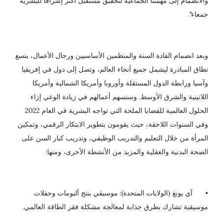
والانضمام إلى مهمتنا الجماعية لتحقيق مستقبل أكثر إشراقاً للبشرية
جمعاء".
وبعد انضمام القادة الستة والمنظمين الأساسيين ورجال الأعمال، يتسع
نطاق المبادرة ليشمل جميع أنحاء العالم، وتصل إلى دول في إفريقيا
وآسيا ورابطة الدول المستقلة وأوروبا وأمريكا الشمالية وأمريكا
اللاتينية والشرق الأوسط. وستسهم أعمالهم في زيادة الوعي إزاء
الحلول العالمية للقضايا الملحة التي تواجه البشرية في العام 2022
وفي السنوات اللاحقة، حيث يقومون بتطوير الابتكار الرقمي، وتمكين
المرأة من خلال التعليم والتدريب الوظيفي، وتدريب كبار السن على
الصحة البدنية والعقلية والمزيد من الأنشطة الأخرى، ومنها:
•
آي يونغ (الولايات المتحدة): موسيقي ينتج ألبومات وحفلات
موسيقية تشارك بطرق جذابة لمعالجة مشكلة فقر الطاقة العالمي.