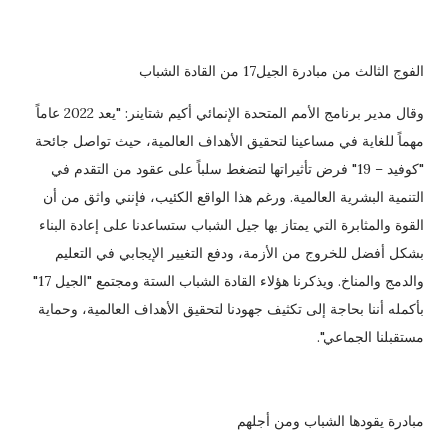
الفوج الثالث من مبادرة الجيل17 من القادة الشباب
وقال مدير برنامج الأمم المتحدة الإنمائي أكيم شتاينر: "يعد 2022 عاماً
مهماً للغاية في مساعينا لتحقيق الأهداف العالمية، حيث تواصل جائحة
"كوفيد – 19" فرض تأثيراتها لتضغط سلباً على عقود من التقدم في
التنمية البشرية العالمية. ورغم هذا الواقع الكئيب، فإنني واثق من أن
القوة والمثابرة التي يمتاز بها جيل الشباب ستساعدنا على إعادة البناء
بشكل أفضل للخروج من الأزمة، ودفع التغيير الإيجابي في التعليم
والدمج والمناخ. ويذكرنا هؤلاء القادة الشباب الستة ومجتمع "الجيل 17"
بأكمله أننا بحاجة إلى تكثيف جهودنا لتحقيق الأهداف العالمية، وحماية
مستقبلنا الجماعي".
مبادرة يقودها الشباب ومن أجلهم