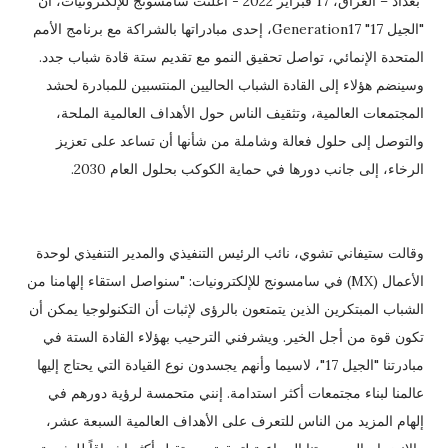
بغداد – العراق، 17 فبراير 2022 - أعلنت سامسونج للإلكترونيات، أن
"الجيل 17" Generation17، إحدى مبادراتها بالشراكة مع برنامج الأمم
المتحدة الإنمائي، تواصل تحقيق النمو مع تقديم ستة قادة شباب جدد.
وسينضم هؤلاء إلى القادة الشباب الحاليين المنتسبين للمبادرة لحشد
المجتمعات العالمية، وتثقيف الناس حول الأهداف العالمية الملحة،
والتوصل إلى حلول فعالة وشاملة من شأنها أن تساعد على تعزيز
الرخاء، إلى جانب دورها في حماية الكوكب بحلول العام 2030.
وقالت ستيفاني تشوي، نائب الرئيس التنفيذي والمدير التنفيذي لوحدة
الأعمال (MX) في سامسونج للإلكترونيات: "سنواصل استقاء إلهامنا من
الشباب المبتكرين الذين يتمتعون بالرؤى لإثبات أن التكنولوجيا يمكن أن
تكون قوة من أجل الخير. ويشرفني الترحيب بهؤلاء القادة الستة في
مبادرتنا "الجيل 17"، لاسيما وأنهم يجسدون نوع القيادة التي يحتاج إليها
عالمنا لبناء مجتمعات أكثر استدامة. إنني متحمسة لرؤية دورهم في
إلهام المزيد من الناس للتعرف على الأهداف العالمية السبعة عشر،