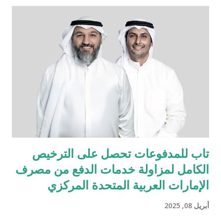
بدقّتها الهندسية وأدائها العالي وتصميمها الأنيق الذي يجمع بين الحداثة
والاعتمادية، والمصمّمة خصيصاً لتناسب أجواء واحتياجات الشرق
الأوسط. تبدأ المرحلة الأولى بإطلاق مركزين متكاملين يشملان مبيعات
وخدمات ما بعد البيع وقطع الغيار في بغداد والسليمانية، كخطوة أولى
ضمن خطة توسّع طموحة تهدف إلى تقديم تجربة مازدا المتكاملة في
مختلف أنحاء العراق، وتشمل لاحقاً افتتاح مركزين إضافيين في أربيل
والبصرة. ولا تقتصر مهمتنا على تقديم السيارات الجديدة فحسب، بل
تشمل أيضاً خدمة مالكي سيارات مازدا الحاليين في مختلف أنحاء
العر...
تاب للمدفوعات تحصل على الترخيص
الكامل لمزاولة خدمات الدفع من مصرف
الإمارات العربية المتحدة المركزي
أبريل 08, 2025