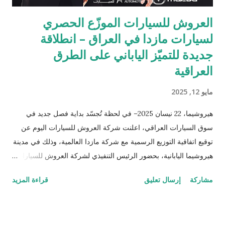
العروش للسيارات الموزّع الحصري
لسيارات مازدا في العراق – انطلاقة
جديدة للتميّز الياباني على الطرق
العراقية
مايو 12, 2025
هيروشيما، 22 نيسان 2025– في لحظة تُجسّد بداية فصل جديد في
سوق السيارات العراقي، اعلنت شركة العروش للسيارات اليوم عن
توقيع اتفاقية التوزيع الرسمية مع شركة مازدا العالمية، وذلك في مدينة
هيروشيما اليابانية، بحضور الرئيس التنفيذي لشركة العروش للسيارات
الدكتور صباح عبد اللطيف السالم والسيد منابو أوسوغا، المدير العام
مشاركة
إرسال تعليق
قراءة المزيد
للمبيعات والتسويق العالمي لشركة مازدا. وبموجب هذه الشراكة،
أصبحت شركة العروش للسيارات الموزّع الحصري لسيارات مازدا في
العراق، لتقدّم للسوق العراقي سيارات مصنّعة في اليابان، تُعرف