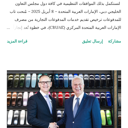
لتستكمل بذلك الموافقات التنظيمية في كافة دول مجلس التعاون
الخليجي دبي، الإمارات العربية المتحدة – 8 أبريل 2025 – مُنحت تاب
للمدفوعات ترخيص تقديم خدمات المدفوعات التجارية من مصرف
الإمارات العربية المتحدة المركزي (CBUAE)، في خطوة تُعد إنجازاً
بارزاً يعزز من حضور الشركة في السوق الإماراتية. وبذلك، تستكمل
مشاركة
إرسال تعليق
قراءة المزيد
تاب للمدفوعات جميع الموافقات التنظيمية والتراخيص المطلوبة في
دول مجلس التعاون الخليجي. تُعد الإمارات العربية المتحدة السوق
الأكبر إقليمياً في مجال التقنية المالية والمدفوعات، إذ تحتضن 184
شركة متخصصة في هذا القطاع الحيوي. ومع استكمال التراخيص في
كلٍّ من السعودية، الكويت، قطر، البحرين، عُمان، والإمارات، تواصل
تاب للمدفوعات ترسيخ مكانتها كأحد أكثر مزوّدي خدمات الدفع ترخيصاً
والتزاماً بالامتثال التنظيمي ضمن الشركات العاملة في دول الخليج. كما
يؤكّد هذا الإنجاز دور تاب للمدفوعات في توحيد وتبسيط عمليات الدفع
الرقمي على مستوى منطقة الشرق الأوسط وشمال إفريقيا، انسجاماً
مع رؤيتها الهادفة إلى تطوير منظومة المدفوعات في المنطقة. يشهد
قطاع المدفوعات الرقمية في دولة الإمارات نمواً متسارعاً، إذ من ...