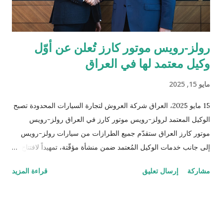
رولز-رويس موتور كارز تُعلن عن أوّل
وكيل معتمد لها في العراق
مايو 15, 2025
15 مايو 2025، العراق شركة العروش لتجارة السيارات المحدودة تصبح
الوكيل المعتمد لرولز-رويس موتور كارز في العراق رولز-رويس
موتور كارز العراق ستقدّم جميع الطرازات من سيارات رولز-رويس
إلى جانب خدمات الوكيل المُعتمد ضمن منشأة مؤقّتة، تمهيداً لافتتاح
صالة عرض جديدة في العام 2026 الوكيل الأوّل في العراق لرولز-
مشاركة
إرسال تعليق
قراءة المزيد
رويس منذ تأسيس العلامة التجارية قبل 120 عاماً سوق المنتجات
الفاخرة العراقية تشهد تطوراً ملحوظاً ويُرتقب أن تُظهر نمواً مستداماً
في الفترة المقبلة أعلنت رولز-رويس موتور كارز الشرق الأوسط
وأفريقيا عن اختيار شركة العروش لتجارة السيارات المحدودة وكيلاً