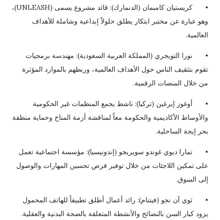
•
كريستيان كامبمان (الدنمارك): قائد مشروع يسمى (UNLEASH)،
وهو عبارة عن مختبر ابتكار يطلق حلولاً إبداعية وشاملة للأهداف
العالمية.
•
نورا التويجري (المملكة العربية السعودية): مهندسة برمجيات
تقوم بتثقيف الناس حول الأهداف العالمية، وربطهم بالموارد المؤثرة
من خلال المنصات الرقمية.
•
أوغوز إيرغين (تركيا): ناشط يجمع المنظمات غير الحكومية
والأوساط الأكاديمية والحكومة معاً لمناقشة أزمة المناخ وحماية منطقة
بحر إيجة الساحلية.
•
تمارا ديوي غوندو سويريجو (إندونيسيا): مؤسسة اجتماعية تعمل
على تمكين اللاجئات من خلال توفير فرص تحسين المهارات والوصول
إلى السوق.
•
ثوي آن نجو (فيتنام): رائد أعمال أطلق تطبيقاً للهاتف المحمول
يزود كبار السن بالنصائح والأنشطة المتعلقة بالصحة البدنية والعقلية.