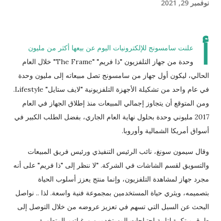
نوفمبر 29, 2021
أ
علنت سامسونج للإلكترونيات اليوم عن بيعها أكثر من مليون
وحدة من جهاز التلفزيون "ذا فريم" "The Frame" خلال العام
الحالي، ليكون أول جهاز من سامسونج تصل مبيعاته إلى مليون وحدة
في عام واحد من تشكيلة الأجهزة التلفزيونية "لايف ستايل" Lifestyle.
ومن المتوقع أن يتجاوز إجمالي المبيعات منذ إطلاق الجهاز في العام
2017 مليوني وحدة بحلول نهاية العام الجاري، بفضل الطلب الكبير في
أسواق أمريكا الشمالية وأوروبا.
وقال سيمون سونغ، نائب الرئيس التنفيذي ورئيس فريق المبيعات
والتسويق لقسم الشاشات في الشركة. "لا ننظر إلى "ذا فريم" على أنه
مجرد جهاز لمشاهدة التلفزيون، وإنما منتج يعزز أسلوب الحياة
بتصميمه، ويثري حياة المستخدمين بمجموعة فنية واسعة. لذا .. نواصل
البحث عن السبل التي تسهم في تعزيز عروضه من خلال التوصل إلى
طرق مبتكرة لتلبية احتياجات المستخدمين ورغباتهم المتطورة.