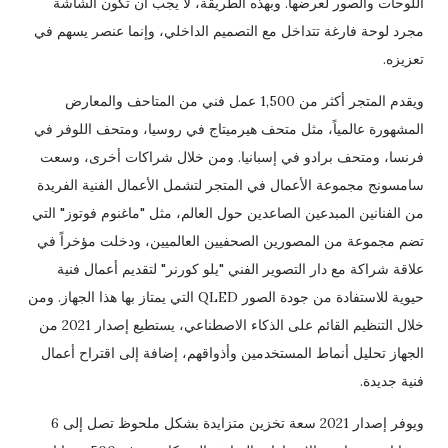
اللوحات والصور لعرضها. وبهذه الطريقة، لا يجب أن تكون الشاشة
مجرد لوحة فارغة تتداخل مع التصميم الداخلي، وإنما عنصر يسهم في
تعزيزه.
ويقدم المتجر أكثر من 1,500 عمل فني من المتاحف والمعارض
المشهورة عالمياً، مثل متحف هيرميتاج في روسيا، ومتحف اللوفر في
فرنسا، ومتحف برادو في إسبانيا. ومن خلال شراكات أخرى، وسعت
سامسونج مجموعة الأعمال في المتجر لتشمل الأعمال الفنية الفريدة
من الفنانين المبدعين الصاعدين حول العالم، مثل "ماغنوم فوتوز" التي
تضم مجموعة من المصورين الصحفيين العالميين، ودخلت مؤخراً في
علاقة شراكة مع دار التصوير الفني "يلو كورنر" لتقديم أعمال فنية
حيوية للاستفادة من جودة الصور QLED التي يمتاز بها هذا الجهاز. ومن
خلال التنظيم القائم على الذكاء الاصطناعي، يستطيع إصدار 2021 من
الجهاز تحليل أنماط المستخدمين وأذواقهم، إضافة إلى اقتراح أعمال
فنية جديدة.
ويوفر إصدار 2021 سعة تخزين متزايدة بشكل ملحوظ تصل إلى 6