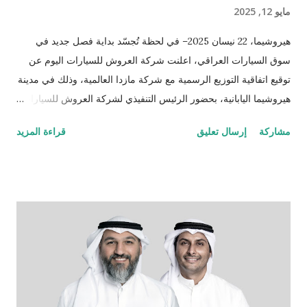
مايو 12, 2025
هيروشيما، 22 نيسان 2025– في لحظة تُجسّد بداية فصل جديد في
سوق السيارات العراقي، اعلنت شركة العروش للسيارات اليوم عن
توقيع اتفاقية التوزيع الرسمية مع شركة مازدا العالمية، وذلك في مدينة
هيروشيما اليابانية، بحضور الرئيس التنفيذي لشركة العروش للسيارات
الدكتور صباح عبد اللطيف السالم والسيد منابو أوسوغا، المدير العام
مشاركة
إرسال تعليق
قراءة المزيد
للمبيعات والتسويق العالمي لشركة مازدا. وبموجب هذه الشراكة،
أصبحت شركة العروش للسيارات الموزّع الحصري لسيارات مازدا في
العراق، لتقدّم للسوق العراقي سيارات مصنّعة في اليابان، تُعرف
بدقّتها الهندسية وأدائها العالي وتصميمها الأنيق الذي يجمع بين الحداثة
والاعتمادية، والمصمّمة خصيصاً لتناسب أجواء واحتياجات الشرق
الأوسط. تبدأ المرحلة الأولى بإطلاق مركزين متكاملين يشملان مبيعات
وخدمات ما بعد البيع وقطع الغيار في بغداد والسليمانية، كخطوة أولى
ضمن خطة توسّع طموحة تهدف إلى تقديم تجربة مازدا المتكاملة في
مختلف أنحاء العراق، وتشمل لاحقاً افتتاح مركزين إضافيين في أربيل