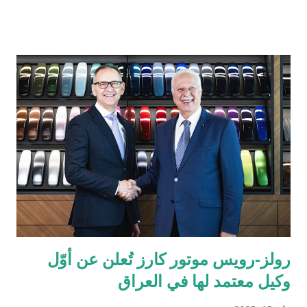
دول مجلس التعاون الخليجي. تُعد الإمارات العربية المتحدة السوق
الأكبر إقليمياً في مجال التقنية المالية والمدفوعات، إذ تحتضن 184
شركة متخصصة في هذا القطاع الحيوي. ومع استكمال التراخيص في
كلٍّ من السعودية، الكويت، قطر، البحرين، عُمان، والإمارات، تواصل
تاب للمدفوعات ترسيخ مكانتها كأحد أكثر مزوّدي خدمات الدفع ترخيصاً
والتزاماً بالامتثال التنظيمي ضمن الشركات العاملة في دول الخليج. كما
يؤكّد هذا الإنجاز دور تاب للمدفوعات في توحيد وتبسيط عمليات الدفع
الرقمي على مستوى منطقة الشرق الأوسط وشمال إفريقيا، انسجاماً
مع رؤيتها الهادفة إلى تطوير منظومة المدفوعات في المنطقة. يشهد
قطاع المدفوعات الرقمية في دولة الإمارات نمواً متسارعاً، إذ من ...
رولز-رويس موتور كارز تُعلن عن أوّل
وكيل معتمد لها في العراق