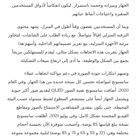
الجهاز وميزاته وحجمه باستمرار، ليكون انعكاساً لأذواق المستخدمين
المتغيرة واحتياجات أنماط حياتهم.
وبما أن المستخدمين يقضون وقتاً أطول في المنزل، يشهد محتوى
الترفيه المنزلي إقبالاً متواصلاً، مع زيادة الطلب على الشاشات، لتتجاوز
مرتبة الأجهزة المنزلية، مع تعزيز تصميماتهم الداخلية. وأسهم هذا
الجهاز بتقريب هذه الاتجاهات بشكل مثالي، ليقدم للمستهلكين مزيجاً
يجمع بين الشكل والوظيفة، ما أدى إلى ارتفاع مبيعات التشكيلة.
وتسهم ابتكارات جودة الصورة في دعم مواكبة اتجاهات عملاء
سامسونج لمواصلة تحسين كل نسخة جديدة من هذا الجهاز. وفي العام
2020، أضافت سامسونج تقنية الصور QLED لتقديم صور أكثر حيوية.
ويشتمل الجهاز أيضاً على مستشعر السطوع لضبط مستواه حسب البيئة
المحيطة، حتى يكون بمقدور المشاهدين الاستمتاع بالصور ومقاطع
الفيديو المحسنة بشكل كامل. وفي يوليو 2021، أطلقت سامسونج
نسخة يبلغ قياسها 85 بوصة، وأصبحت متوفرة الآن بخمسة أحجام
مختلفة وهي: (32 و 55 و 65 و 75 و 85 بوصة) لتلبية مجموعة متنوعة