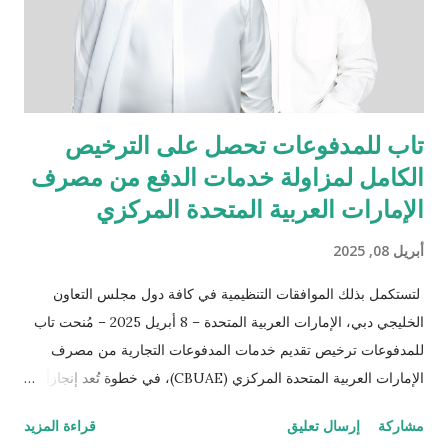
والبصرة. ولا تقتصر مهمتنا على تقديم السيارات الجديدة فحسب، بل
تشمل أيضاً خدمة مالكي سيارات مازدا الحاليين في مختلف أنحاء
العر...
تاب للمدفوعات تحصل على الترخيص
الكامل لمزاولة خدمات الدفع من مصرف
الإمارات العربية المتحدة المركزي
أبريل 08, 2025
لتستكمل بذلك الموافقات التنظيمية في كافة دول مجلس التعاون
الخليجي دبي، الإمارات العربية المتحدة – 8 أبريل 2025 – مُنحت تاب
للمدفوعات ترخيص تقديم خدمات المدفوعات التجارية من مصرف
الإمارات العربية المتحدة المركزي (CBUAE)، في خطوة تُعد إنجازاً
بارزاً يعزز من حضور الشركة في السوق الإماراتية. وبذلك، تستكمل
مشاركة
إرسال تعليق
قراءة المزيد
تاب للمدفوعات جميع الموافقات التنظيمية والتراخيص المطلوبة في