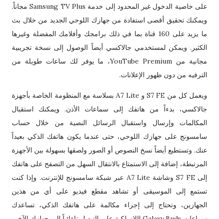
على خاصية الدخول غير المحدود إلى خدمة Samsung TV Plus مجاناً.
ويمكنك تحقيق أقصى استفادة من جهازك اللوحي الجديد من خلال بث
ما يزيد على 160 قناة بما في ذلك برامجك وأفلامك المفضلة وغيرها
الكثير. ويمكن لمستخدمي جالاكسي أيضاً الوصول إلى نسخة تجريبية
مجانية من YouTube Premium، ما يوفر لك ساعات طويلة من
الترفيه من دون ظهور الإعلانات.
ويعمل كل من S7 FE و A7 Lite بسلاسة مع المنظومة الخاصة بأجهزة
جالاكسي، بدءاً من هاتفك إلى سماعات الأذن. ويمكنك استقبال
المكالمات وإرسال واستقبال الرسائل النصية من خلال حساب
سامسونج على جهازك اللوحي، حتى عندما يكون هاتفك الذكي بعيداً
عنك. وتستطيع أيضاً نسخ النصوص أو الصور ولصقها بسهولة بين الأجهزة
المرتبطة، إضافة إلى الاستمتاع بالانتقال السهل من التصفح على هاتفك
إلى S7 FE وشاشة A7 Lite عبر شبكة سامسونج للإنترنت. وإذا كنت
تستمع إلى الموسيقى أو تشاهد مقطع فيديو على أي من هذين
الجهازين، وتحتاج إلى إجراء مكالمة على هاتفك الذكي، تساعدك
سماعات Galaxy Buds اللاسلكية على التبديل تلقائياً إلى جهازك الآخر.