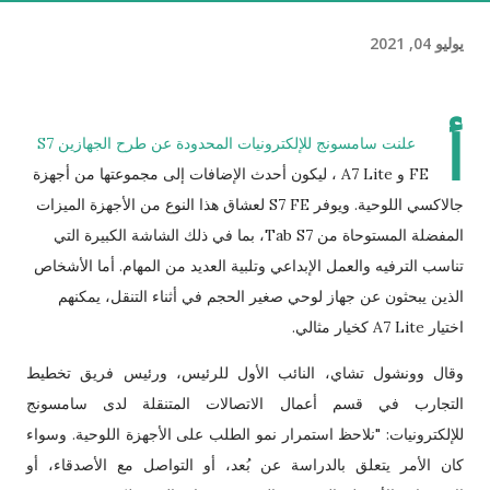
يوليو 04, 2021
أ
علنت سامسونج للإلكترونيات المحدودة عن طرح الجهازين S7
FE و A7 Lite ، ليكون أحدث الإضافات إلى مجموعتها من أجهزة
جالاكسي اللوحية. ويوفر S7 FE لعشاق هذا النوع من الأجهزة الميزات
المفضلة المستوحاة من Tab S7، بما في ذلك الشاشة الكبيرة التي
تناسب الترفيه والعمل الإبداعي وتلبية العديد من المهام. أما الأشخاص
الذين يبحثون عن جهاز لوحي صغير الحجم في أثناء التنقل، يمكنهم
اختيار A7 Lite كخيار مثالي.
وقال وونشول تشاي، النائب الأول للرئيس، ورئيس فريق تخطيط
التجارب في قسم أعمال الاتصالات المتنقلة لدى سامسونج
للإلكترونيات: "نلاحظ استمرار نمو الطلب على الأجهزة اللوحية. وسواء
كان الأمر يتعلق بالدراسة عن بُعد، أو التواصل مع الأصدقاء، أو