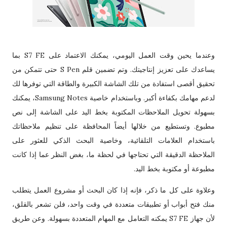
وعندما يحين وقت العمل اليومي، يمكنك الاعتماد على S7 FE بما
يساعدك على تعزيز إنتاجيتك. وتم تضمين قلم S Pen حتى تتمكن من
تحقيق أقصى استفادة من تلك الشاشة الكبيرة والطاقة التي توفرها لك
لدعم مهامك بكفاءة أكبر. وباستخدام خاصية Samsung Notes، يمكنك
بسهولة تحويل الملاحظات المكتوبة بخط اليد على الشاشة إلى نص
مطبوع. وتستطيع من خلالها أيضاً المحافظة على تنظيم ملاحظاتك
باستخدام العلامات التلقائية، وخاصية البحث الذكي للعثور على
الملاحظة الدقيقة التي تحتاجها في لحظة ما، بغض النظر عما إذا كانت
مطبوعة أو مكتوبة بخط اليد.
وعلاوة على كل ما ذكر، فإنه إذا كان البحث أو مشروع العمل يتطلب
منك فتح أبواب أو تطبيقات متعددة في وقت واحد، فلن تشعر بالقلق،
لأن جهاز S7 FE يمكنه التعامل مع المهام المتعددة بسهولة. وعن طريق