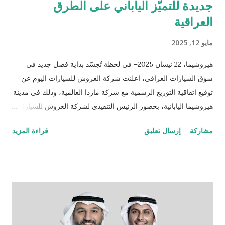
جديدة للتميّز الياباني على الطرق
العراقية
مايو 12, 2025
هيروشيما، 22 نيسان 2025– في لحظة تُجسّد بداية فصل جديد في
سوق السيارات العراقي، اعلنت شركة العروش للسيارات اليوم عن
توقيع اتفاقية التوزيع الرسمية مع شركة مازدا العالمية، وذلك في مدينة
هيروشيما اليابانية، بحضور الرئيس التنفيذي لشركة العروش للسيارات
الدكتور صباح عبد اللطيف السالم والسيد منابو أوسوغا، المدير العام
مشاركة
إرسال تعليق
قراءة المزيد
للمبيعات والتسويق العالمي لشركة مازدا. وبموجب هذه الشراكة،
أصبحت شركة العروش للسيارات الموزّع الحصري لسيارات مازدا في
العراق، لتقدّم للسوق العراقي سيارات مصنّعة في اليابان، تُعرف
بدقّتها الهندسية وأدائها العالي وتصميمها الأنيق الذي يجمع بين الحداثة
والاعتمادية، والمصمّمة خصيصاً لتناسب أجواء واحتياجات الشرق
الأوسط. تبدأ المرحلة الأولى بإطلاق مركزين متكاملين يشملان مبيعات
وخدمات ما بعد البيع وقطع الغيار في بغداد والسليمانية، كخطوة أولى