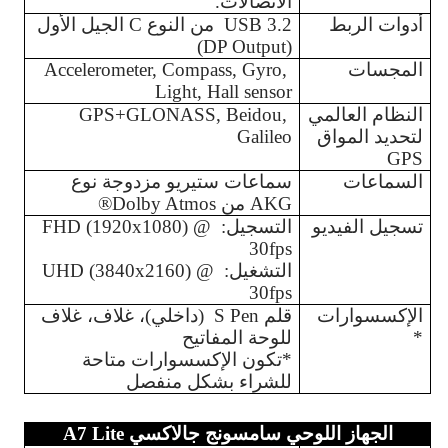
الاتصالات.
أدوات الربط
USB 3.2  من النوع C الجيل الأول 
(DP Output)
المجسات
Accelerometer, Compass, Gyro, 
Light, Hall sensor
النظام العالمي 
GPS+GLONASS, Beidou, 
لتحديد المواق 
Galileo
GPS
السماعات
سماعات ستيريو مزدوجة نوع 
AKG من Dolby Atmos® 
تسجيل الفيديو
التسجيل: FHD (1920x1080) @ 
30fps
التشغيل: UHD (3840x2160) @ 
30fps
الإكسسوارات
قلم S Pen  (داخلي)، غلاف، غلاف 
*
للوحة المفاتيح 
*تكون الإكسسوارات متاحة 
للشراء بشكل منفصل 
الجهاز اللوحي سامسونج جالاكسي A7 Lite