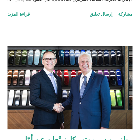
بارزاً يعزز من حضور الشركة في السوق الإماراتية. وبذلك، تستكمل
مشاركة
إرسال تعليق
قراءة المزيد
تاب للمدفوعات جميع الموافقات التنظيمية والتراخيص المطلوبة في
دول مجلس التعاون الخليجي. تُعد الإمارات العربية المتحدة السوق
الأكبر إقليمياً في مجال التقنية المالية والمدفوعات، إذ تحتضن 184
شركة متخصصة في هذا القطاع الحيوي. ومع استكمال التراخيص في
كلٍّ من السعودية، الكويت، قطر، البحرين، عُمان، والإمارات، تواصل
تاب للمدفوعات ترسيخ مكانتها كأحد أكثر مزوّدي خدمات الدفع ترخيصاً
والتزاماً بالامتثال التنظيمي ضمن الشركات العاملة في دول الخليج. كما
يؤكّد هذا الإنجاز دور تاب للمدفوعات في توحيد وتبسيط عمليات الدفع
الرقمي على مستوى منطقة الشرق الأوسط وشمال إفريقيا، انسجاماً
مع رؤيتها الهادفة إلى تطوير منظومة المدفوعات في المنطقة. يشهد
قطاع المدفوعات الرقمية في دولة الإمارات نمواً متسارعاً، إذ من ...
رولز-رويس موتور كارز تُعلن عن أوّل