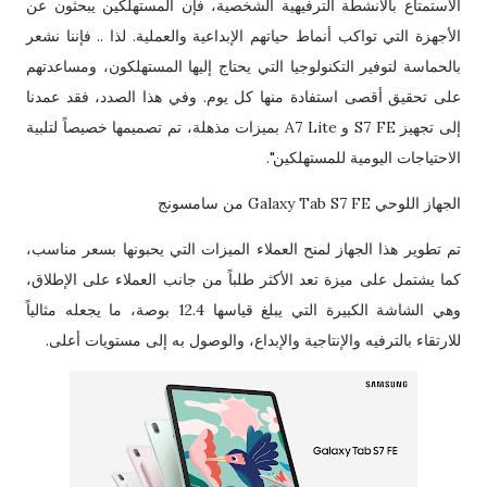
الاستمتاع بالأنشطة الترفيهية الشخصية، فإن المستهلكين يبحثون عن
الأجهزة التي تواكب أنماط حياتهم الإبداعية والعملية. لذا .. فإننا نشعر
بالحماسة لتوفير التكنولوجيا التي يحتاج إليها المستهلكون، ومساعدتهم
على تحقيق أقصى استفادة منها كل يوم. وفي هذا الصدد، فقد عمدنا
إلى تجهيز S7 FE و A7 Lite بميزات مذهلة، تم تصميمها خصيصاً لتلبية
الاحتياجات اليومية للمستهلكين".
الجهاز اللوحي Galaxy Tab S7 FE من سامسونج
تم تطوير هذا الجهاز لمنح العملاء الميزات التي يحبونها بسعر مناسب،
كما يشتمل على ميزة تعد الأكثر طلباً من جانب العملاء على الإطلاق،
وهي الشاشة الكبيرة التي يبلغ قياسها 12.4 بوصة، ما يجعله مثالياً
للارتقاء بالترفيه والإنتاجية والإبداع، والوصول به إلى مستويات أعلى.