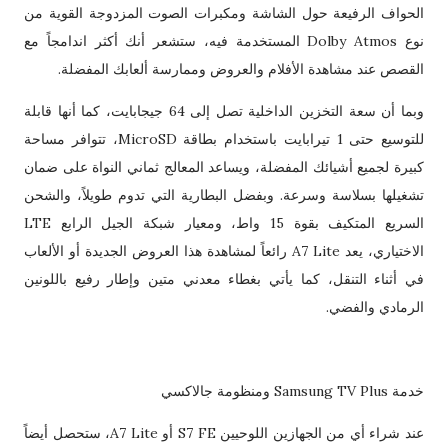
الحواف الرفيعة حول الشاشة ومكبرات الصوت المزدوجة القوية من
نوع Dolby Atmos المستخدمة فيه، ستشعر أنك أكثر اندامجاً مع
القصص عند مشاهدة الأفلام والعروض وممارسة ألعابك المفضلة.
وبما أن سعة التخزين الداخلية تصل إلى 64 جيجابايت، كما أنها قابلة
للتوسيع حتى 1 تيرابايت باستخدام بطاقة MicroSD، تتوافر مساحة
كبيرة لجميع أشيائك المفضلة، ويساعد المعالج ثماني النواة على ضمان
تشغيلها بسلاسة وسرعة. وبفضل البطارية التي تدوم طويلاً، والشحن
السريع المتكيف بقوة 15 واط، ومعيار شبكة الجيل الرابع LTE
الاختياري، يعد A7 Lite رائعاً لمشاهدة هذا العروض الجديدة أو الألعاب
في أثناء التنقل، كما يأتي بغطاء معدني متين وإطار رفيع باللونين
الرمادي والفضي.
خدمة Samsung TV Plus ومنظومة جالاكسي
عند شراء أي من الجهازين اللوحيين S7 FE أو A7 Lite، ستحصل أيضاً