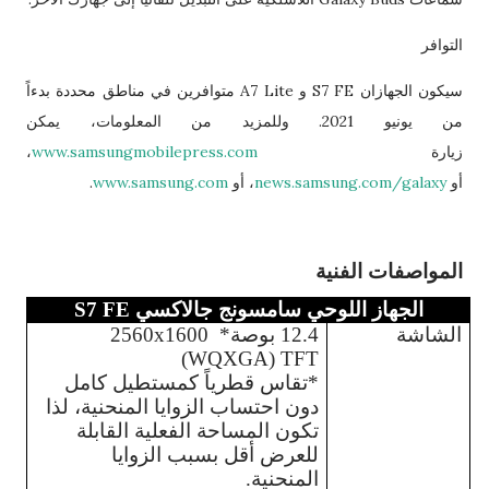
التوافر
سيكون الجهازان S7 FE و A7 Lite متوافرين في مناطق محددة بدءاً
من يونيو 2021. وللمزيد من المعلومات، يمكن
زيارة
www.samsungmobilepress.com
،
أو
news.samsung.com/galaxy
، أو
www.samsung.com
.
المواصفات الفنية
الجهاز اللوحي سامسونج جالاكسي S7 FE
الشاشة
12.4 بوصة* 2560x1600 
(WQXGA) TFT
*تقاس قطرياً كمستطيل كامل 
دون احتساب الزوايا المنحنية، لذا 
تكون المساحة الفعلية القابلة 
للعرض أقل بسبب الزوايا 
المنحنية.