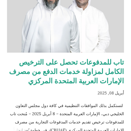
ضمن خطة توسّع طموحة تهدف إلى تقديم تجربة مازدا المتكاملة في
مختلف أنحاء العراق، وتشمل لاحقاً افتتاح مركزين إضافيين في أربيل
والبصرة. ولا تقتصر مهمتنا على تقديم السيارات الجديدة فحسب، بل
تشمل أيضاً خدمة مالكي سيارات مازدا الحاليين في مختلف أنحاء
العر...
تاب للمدفوعات تحصل على الترخيص
الكامل لمزاولة خدمات الدفع من مصرف
الإمارات العربية المتحدة المركزي
أبريل 08, 2025
لتستكمل بذلك الموافقات التنظيمية في كافة دول مجلس التعاون
الخليجي دبي، الإمارات العربية المتحدة – 8 أبريل 2025 – مُنحت تاب
للمدفوعات ترخيص تقديم خدمات المدفوعات التجارية من مصرف
الإمارات العربية المتحدة المركزي (CBUAE)، في خطوة تُعد إنجازاً