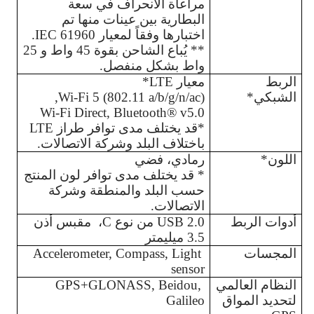
مراعاة الانحراف في سعة 
البطارية بين عينات منها تم 
اختبارها وفقاً لمعيار IEC 61960.
** يُباع الشاحن بقوة 45 واط و 25 
واط بشكل منفصل. 
الربط 
معيار LTE*
الشبكي*
Wi-Fi 5 (802.11 a/b/g/n/ac),
Wi-Fi Direct, Bluetooth® v5.0
*قد يختلف مدى توافر طراز LTE 
باختلاف البلد وشركة الاتصالات.
اللون*
رمادي، فضي 
* قد يختلف مدى توافر لون المنتج 
حسب البلد والمنطقة وشركة 
الاتصالات.
أدوات الربط
USB 2.0 من نوع C،  مقبس أذن 
3.5 ميليمتر 
المجسات
Accelerometer, Compass, Light 
sensor
النظام العالمي 
GPS+GLONASS, Beidou, 
لتحديد المواق 
Galileo