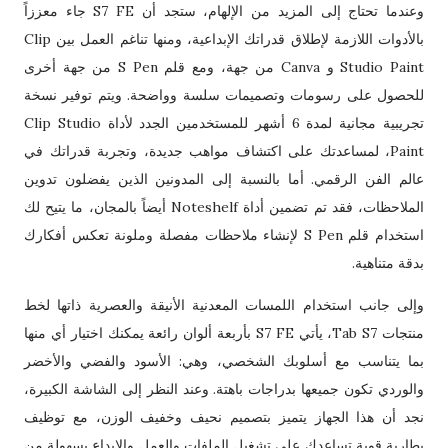
وعندما تحتاج إلى المزيد من الإلهام، ستجد أن S7 FE جاء معززاً
بالأدوات اللازمة لإطلاق قدراتك الإبداعية، ومنها تناغم العمل بين Clip
Studio Paint و Canva من جهة، ومع قلم S Pen من جهة أخرى
للحصول على رسومات وتصميمات سلسة وواضحة. ويتم توفير نسخة
تجريبية مجانية لمدة 6 أشهر للمستخدمين الجدد لأداة Clip Studio
Paint، لمساعدتك على اكتشاف مواهب جديدة، وتجربة قدراتك في
عالم الفن الرقمي. أما بالنسبة إلى المدونين الذين يفضلون تدوين
الملاحظات، فقد تم تضمين أداة Noteshelf أيضاً بالمجان، ما يتيح لك
استخدام قلم S Pen لإنشاء ملاحظات مفصلة وملونة تعكس أفكارك
بدقة متناهية.
وإلى جانب استخدام اللمسات المعدنية الأنيقة والعصرية ذاتها لخط
منتجات Tab S7، يأتي S7 FE بأربعة ألوان رائعة يمكنك اختيار أي منها
بما يتناسب مع أسلوبك الشخصي، وهي: الأسود والفضي والأخضر
والوردي تكون جميعها بدراجات باهتة. وعند النظر إلى الشاشة الكبيرة،
نجد أن هذا الجهاز يتميز بتصميم نحيف وخفيف الوزن، مع توظيف
بطارية قوية تساعدك على تشغيل الملفات والعمل والإبداع بسهولة من