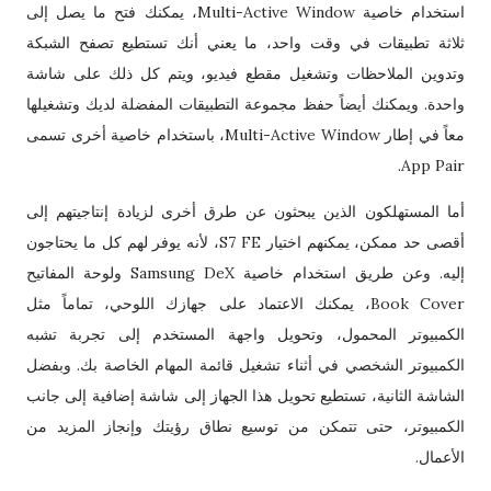
استخدام خاصية Multi-Active Window، يمكنك فتح ما يصل إلى
ثلاثة تطبيقات في وقت واحد، ما يعني أنك تستطيع تصفح الشبكة
وتدوين الملاحظات وتشغيل مقطع فيديو، ويتم كل ذلك على شاشة
واحدة. ويمكنك أيضاً حفظ مجموعة التطبيقات المفضلة لديك وتشغيلها
معاً في إطار Multi-Active Window، باستخدام خاصية أخرى تسمى
App Pair.
أما المستهلكون الذين يبحثون عن طرق أخرى لزيادة إنتاجيتهم إلى
أقصى حد ممكن، يمكنهم اختيار S7 FE، لأنه يوفر لهم كل ما يحتاجون
إليه. وعن طريق استخدام خاصية Samsung DeX ولوحة المفاتيح
Book Cover، يمكنك الاعتماد على جهازك اللوحي، تماماً مثل
الكمبيوتر المحمول، وتحويل واجهة المستخدم إلى تجربة تشبه
الكمبيوتر الشخصي في أثناء تشغيل قائمة المهام الخاصة بك. وبفضل
الشاشة الثانية، تستطيع تحويل هذا الجهاز إلى شاشة إضافية إلى جانب
الكمبيوتر، حتى تتمكن من توسيع نطاق رؤيتك وإنجاز المزيد من
الأعمال.