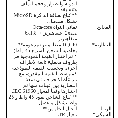
الدولة والطراز وحجم الملف 
وتنسيقه.
** تُباع بطاقة الذاكرة MicroSD 
بشكل منفصل.
المعالج
ثماني النواة Octa-core
2x2.2  غيغاهيرتز +  6x1.8 
غيغاهيرتز 
البطارية*
10,090 ميغا أمبير (مدعومة** 
بخاصية الشحن السريع 45 واط) 
* تم اختبار القيمة النموذجية في 
ظروف معملية تابعة لأطراف 
أخرى. وتحسب القيمة النموذجية 
كمتوسط القيمة المقدرة، مع 
مراعاة الانحراف في سعة 
البطارية بين عينات منها تم 
اختبارها وفقاً لمعيار IEC 61960.
** يُباع الشاحن بقوة 45 واط و 25 
واط بشكل منفصل.
الربط 
الجيل الخامس**
الشبكي*
معيار LTE